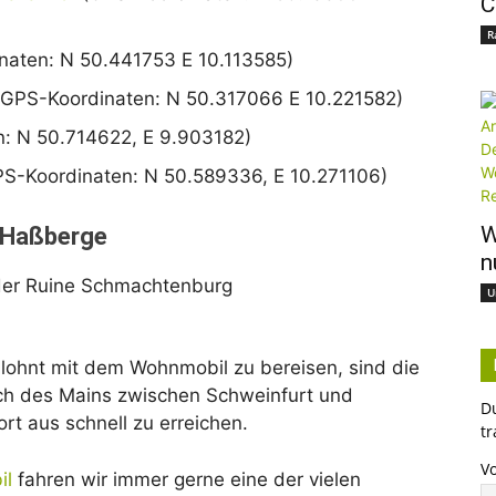
C
R
inaten: N 50.441753 E 10.113585)
(GPS-Koordinaten: N 50.317066 E 10.221582)
n: N 50.714622, E 9.903182)
S-Koordinaten: N 50.589336, E 10.271106)
W
 Haßberge
n
U
s lohnt mit dem Wohnmobil zu bereisen, sind die
ich des Mains zwischen Schweinfurt und
D
t aus schnell zu erreichen.
tr
V
il
fahren wir immer gerne eine der vielen