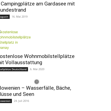
 Campingplätze am Gardasee mit
undestrand
16. Mai 2019
agazin
ostenlose Wohnmobilstellplätze
it Vollausstattung
6. Mai 2020
tellplätze Deutschland
lowenien – Wasserfälle, Bäche,
lüsse und Seen
24. Juli 2016
lowenien