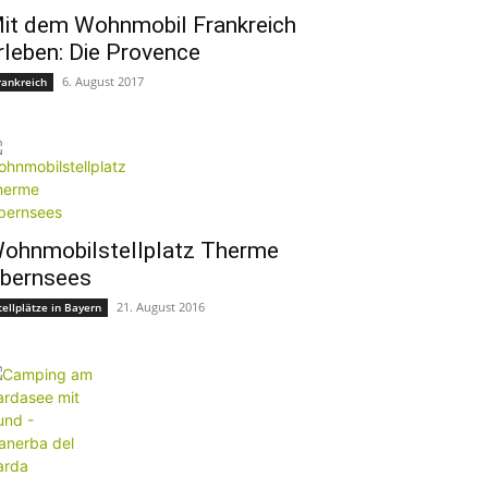
it dem Wohnmobil Frankreich
rleben: Die Provence
6. August 2017
rankreich
ohnmobilstellplatz Therme
bernsees
21. August 2016
tellplätze in Bayern