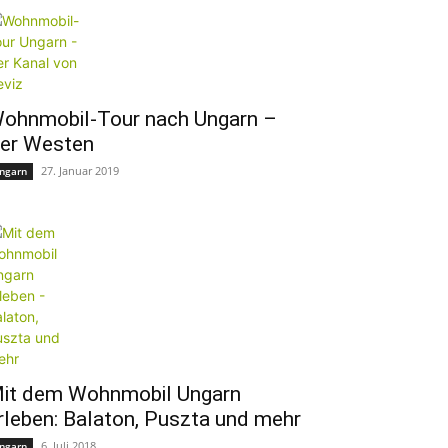
ohnmobil-Tour nach Ungarn –
er Westen
27. Januar 2019
ngarn
it dem Wohnmobil Ungarn
rleben: Balaton, Puszta und mehr
6. Juli 2018
ngarn