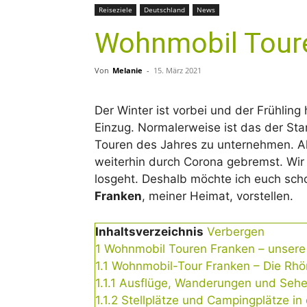
Reiseziele
Deutschland
News
Wohnmobil Toure
Von
Melanie
-
15. März 2021
Der Winter ist vorbei und der Frühlin
Einzug. Normalerweise ist das der St
Touren des Jahres zu unternehmen. Al
weiterhin durch Corona gebremst. Wir 
losgeht. Deshalb möchte ich euch scho
Franken
, meiner Heimat, vorstellen.
Inhaltsverzeichnis
Verbergen
1
Wohnmobil Touren Franken – unser
1.1
Wohnmobil-Tour Franken – Die Rhö
1.1.1
Ausflüge, Wanderungen und Sehen
1.1.2
Stellplätze und Campingplätze in