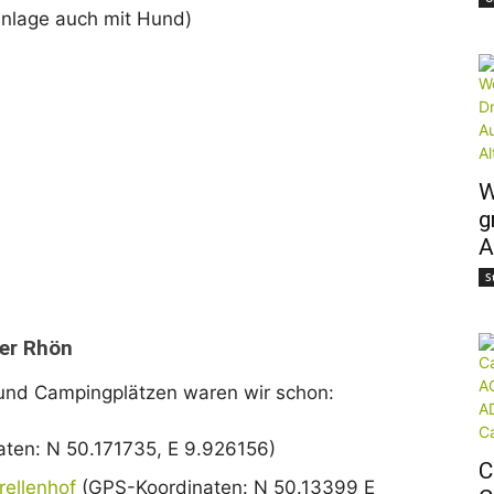
nlage auch mit Hund)
W
g
A
S
der Rhön
 und Campingplätzen waren wir schon:
ten: N 50.171735, E 9.926156)
C
rellenhof
(GPS-Koordinaten: N 50.13399 E