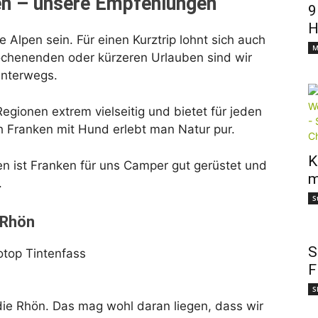
n – unsere Empfehlungen
9
H
Alpen sein. Für einen Kurztrip lohnt sich auch
M
Wochenenden oder kürzeren Urlauben sind wir
unterwegs.
egionen extrem vielseitig und bietet für jeden
h Franken mit Hund erlebt man Natur pur.
K
n ist Franken für uns Camper gut gerüstet und
m
.
S
 Rhön
S
F
S
 die Rhön. Das mag wohl daran liegen, dass wir