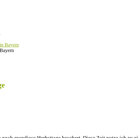
e
 Bayern
ge
noch grandiose Herbsttage beschert. Diese Zeit nutze ich zu 