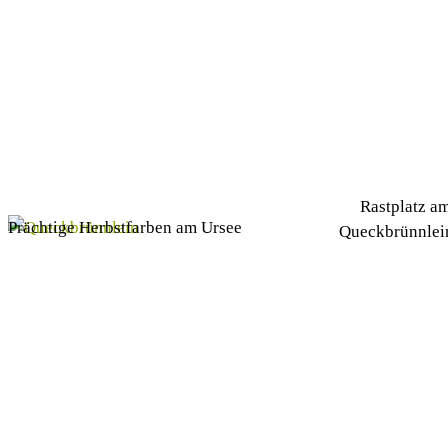
Rastplatz a
Prächtige Herbstfarben am Ursee
Queckbrünnlei