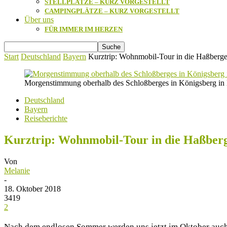
STELLPLÄTZE – KURZ VORGESTELLT
CAMPINGPLÄTZE – KURZ VORGESTELLT
Über uns
FÜR IMMER IM HERZEN
Start
Deutschland
Bayern
Kurztrip: Wohnmobil-Tour in die Haßberg
Morgenstimmung oberhalb des Schloßberges in Königsberg in
Deutschland
Bayern
Reiseberichte
Kurztrip: Wohnmobil-Tour in die Haßber
Von
Melanie
-
18. Oktober 2018
3419
2
Nach dem endlosen Sommer werden uns jetzt im Oktober auch 