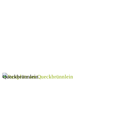
Queckbrünnlein