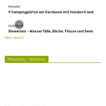
MAGAZIN
9 Campingplätze am Gardasee mit Hundestrand
SLOWENIEN
Slowenien – Wasserfälle, Bäche, Flüsse und Seen
Mehr laden
Affiliatelinks – Werbelinks
Die mit einem * gekennzeichneten Links sind sogenannte
Affiliatelinks. Wenn über einen dieser Links ein Produkt
gekauft wird, erhalte ich dafür von Amazon eine kleine
Provision. Für den Käufer entstehen keine weiteren
Kosten. Der Produktpreis erhöht sich dadurch nicht.