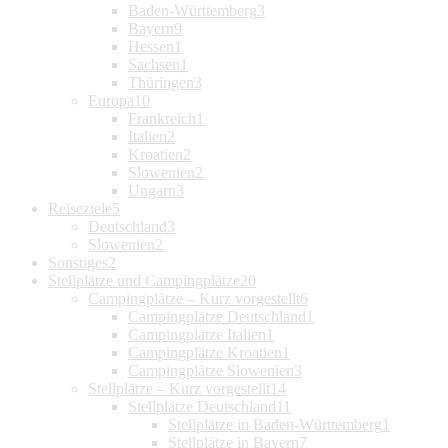
Baden-Württemberg
3
Bayern
9
Hessen
1
Sachsen
1
Thüringen
3
Europa
10
Frankreich
1
Italien
2
Kroatien
2
Slowenien
2
Ungarn
3
Reiseziele
5
Deutschland
3
Slowenien
2
Sonstiges
2
Stellplätze und Campingplätze
20
Campingplätze – Kurz vorgestellt
6
Campingplätze Deutschland
1
Campingplätze Italien
1
Campingplätze Kroatien
1
Campingplätze Slowenien
3
Stellplätze – Kurz vorgestellt
14
Stellplätze Deutschland
11
Stellplätze in Baden-Württemberg
1
Stellplätze in Bayern
7