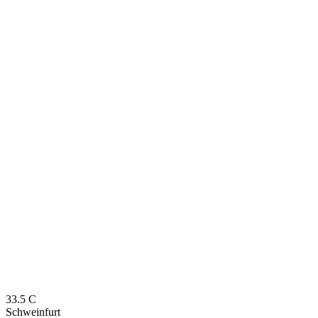
33.5
C
Schweinfurt