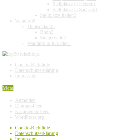
Stellplätze in Hessen
1
Stellplätze in Sachsen
1
Stellplätze Italien
2
Wandern
6
Deutschland
5
Rhön
3
Steigerwald
2
Wandern in Kroatien
1
Cookie-Richtlinie
Datenschutzerklärung
Impressum
Meta
Anmelden
Eintrags-Feed
Kommentar-Feed
WordPress.org
Cookie-Richtlinie
Datenschutzerklärung
Impressum