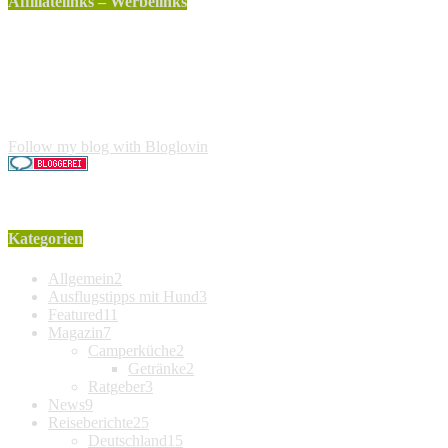
Affiliatelinks – Werbelinks
Die mit einem * gekennzeichneten Links sind sogenannte
Affiliatelinks. Wenn über einen dieser Links ein Produkt
gekauft wird, erhalte ich dafür von Amazon eine kleine
Provision. Für den Käufer entstehen keine weiteren Kosten.
Der Produktpreis erhöht sich dadurch nicht.
Follow my blog with Bloglovin
Kategorien
Allgemein
2
Ausflugstipps mit Hund
3
Featured
11
Magazin
7
Camperküche
2
Getränke
2
Ratgeber
3
News
9
Reiseberichte
25
Deutschland
15