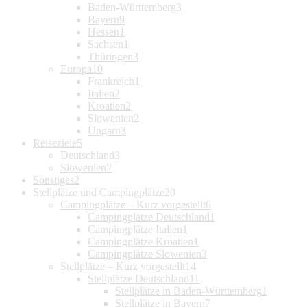
Baden-Württemberg
3
Bayern
9
Hessen
1
Sachsen
1
Thüringen
3
Europa
10
Frankreich
1
Italien
2
Kroatien
2
Slowenien
2
Ungarn
3
Reiseziele
5
Deutschland
3
Slowenien
2
Sonstiges
2
Stellplätze und Campingplätze
20
Campingplätze – Kurz vorgestellt
6
Campingplätze Deutschland
1
Campingplätze Italien
1
Campingplätze Kroatien
1
Campingplätze Slowenien
3
Stellplätze – Kurz vorgestellt
14
Stellplätze Deutschland
11
Stellplätze in Baden-Württemberg
1
Stellplätze in Bayern
7