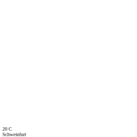
20
C
Schweinfurt