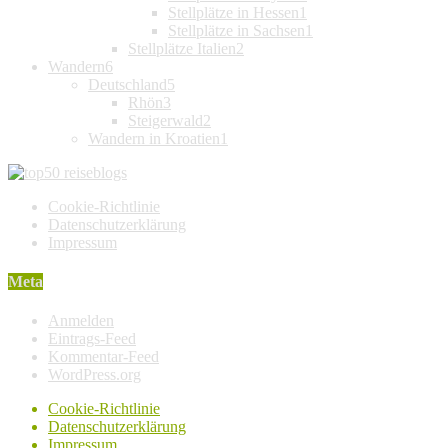
Stellplätze in Hessen
1
Stellplätze in Sachsen
1
Stellplätze Italien
2
Wandern
6
Deutschland
5
Rhön
3
Steigerwald
2
Wandern in Kroatien
1
Cookie-Richtlinie
Datenschutzerklärung
Impressum
Meta
Anmelden
Eintrags-Feed
Kommentar-Feed
WordPress.org
Cookie-Richtlinie
Datenschutzerklärung
Impressum