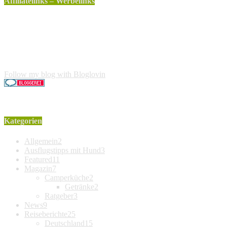
Affiliatelinks – Werbelinks
Die mit einem * gekennzeichneten Links sind sogenannte
Affiliatelinks. Wenn über einen dieser Links ein Produkt
gekauft wird, erhalte ich dafür von Amazon eine kleine
Provision. Für den Käufer entstehen keine weiteren Kosten.
Der Produktpreis erhöht sich dadurch nicht.
Follow my blog with Bloglovin
Kategorien
Allgemein
2
Ausflugstipps mit Hund
3
Featured
11
Magazin
7
Camperküche
2
Getränke
2
Ratgeber
3
News
9
Reiseberichte
25
Deutschland
15