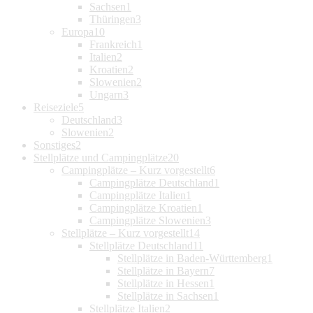
Sachsen
1
Thüringen
3
Europa
10
Frankreich
1
Italien
2
Kroatien
2
Slowenien
2
Ungarn
3
Reiseziele
5
Deutschland
3
Slowenien
2
Sonstiges
2
Stellplätze und Campingplätze
20
Campingplätze – Kurz vorgestellt
6
Campingplätze Deutschland
1
Campingplätze Italien
1
Campingplätze Kroatien
1
Campingplätze Slowenien
3
Stellplätze – Kurz vorgestellt
14
Stellplätze Deutschland
11
Stellplätze in Baden-Württemberg
1
Stellplätze in Bayern
7
Stellplätze in Hessen
1
Stellplätze in Sachsen
1
Stellplätze Italien
2