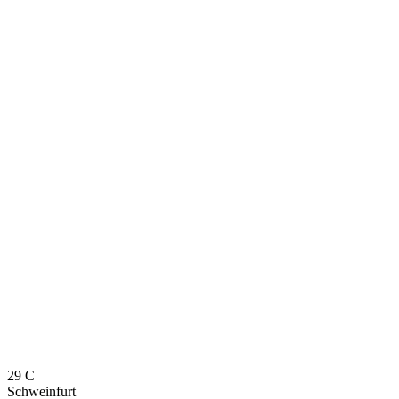
29
C
Schweinfurt