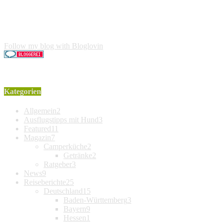
Affiliatelinks. Wenn über einen dieser Links ein Produkt
gekauft wird, erhalte ich dafür von Amazon eine kleine
Provision. Für den Käufer entstehen keine weiteren Kosten.
Der Produktpreis erhöht sich dadurch nicht.
Follow my blog with Bloglovin
Kategorien
Allgemein
2
Ausflugstipps mit Hund
3
Featured
11
Magazin
7
Camperküche
2
Getränke
2
Ratgeber
3
News
9
Reiseberichte
25
Deutschland
15
Baden-Württemberg
3
Bayern
9
Hessen
1