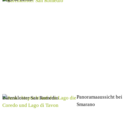
Panoramaaussicht bei
Bärenkloster San Romedio
Smarano