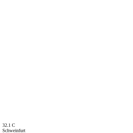
32.1
C
Schweinfurt