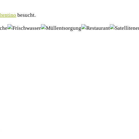
Trentino
besucht.
.