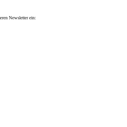
eren Newsletter ein:
atelinks. Wenn über einen dieser Links ein Produkt gekauft wird
ht sich dadurch nicht.