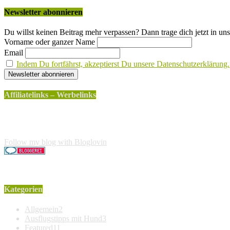
Newsletter abonnieren
Du willst keinen Beitrag mehr verpassen? Dann trage dich jetzt in uns
Vorname oder ganzer Name
Email
Indem Du fortfährst, akzeptierst Du unsere Datenschutzerklärung.
Affiliatelinks – Werbelinks
Die mit einem * gekennzeichneten Links sind sogenannte Affili
Käufer entstehen keine weiteren Kosten. Der Produktpreis erhö
Follow my blog with Bloglovin
Kategorien
Allgemein
2
Ausflugstipps mit Hund
3
Featured
11