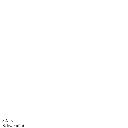
32.1
C
Schweinfurt