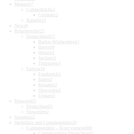
Magazin
7
Camperküche
2
Getränke
2
Ratgeber
3
News
9
Reiseberichte
25
Deutschland
15
Baden-Württemberg
3
Bayern
9
Hessen
1
Sachsen
1
Thüringen
3
Europa
10
Frankreich
1
Italien
2
Kroatien
2
Slowenien
2
Ungarn
3
Reiseziele
5
Deutschland
3
Slowenien
2
Sonstiges
2
Stellplätze und Campingplätze
20
Campingplätze – Kurz vorgestellt
6
Campingplätze Deutschland
1