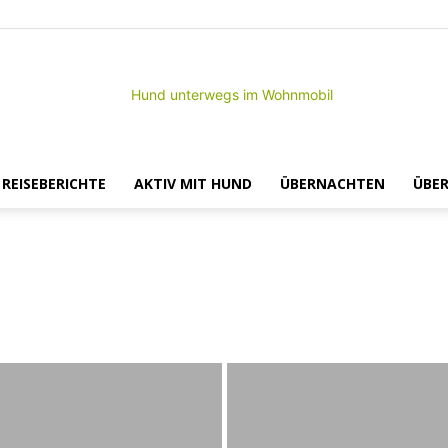
– REISEBERICHTE
AKTIV MIT HUND
ÜBERNACHTEN
ÜBER
Hund
sen
Sachsen
Thüringen
unterwegs