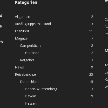
Kategorien
nd
Allgemein
2
Co
Ausflugstipps mit Hund
3
te
D
Featured
11
I
Magazin
7
ch
Camperküche
2
M
Getränke
2
Ratgeber
3
A
News
9
Ei
Reiseberichte
25
K
Deutschland
15
W
Baden-Württemberg
3
Bayern
9
Hessen
1