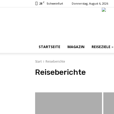
C
28
Donnerstag, August 6, 2026
Schweinfurt
STARTSEITE
MAGAZIN
REISEZIELE 
Start
Reiseberichte
Reiseberichte
Deutschland
Baden-Württemberg
Bayern
Hes