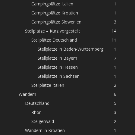
Campingplätze Italien
1
Campingplätze Kroatien
1
Campingplätze Slowenien
3
Stellplätze – Kurz vorgestellt
14
Stellplätze Deutschland
11
Stellplätze in Baden-Württemberg
1
Stellplätze in Bayern
7
Stellplätze in Hessen
1
Stellplätze in Sachsen
1
Stellplätze Italien
2
Wandern
6
Deutschland
5
Rhön
3
Steigerwald
2
Wandern in Kroatien
1