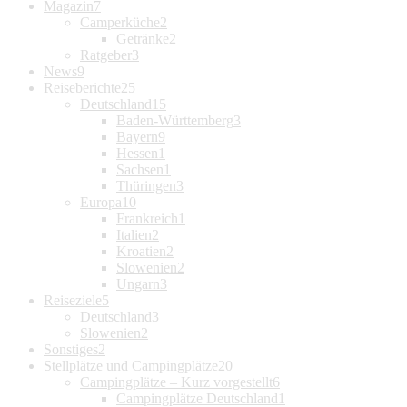
Magazin
7
Camperküche
2
Getränke
2
Ratgeber
3
News
9
Reiseberichte
25
Deutschland
15
Baden-Württemberg
3
Bayern
9
Hessen
1
Sachsen
1
Thüringen
3
Europa
10
Frankreich
1
Italien
2
Kroatien
2
Slowenien
2
Ungarn
3
Reiseziele
5
Deutschland
3
Slowenien
2
Sonstiges
2
Stellplätze und Campingplätze
20
Campingplätze – Kurz vorgestellt
6
Campingplätze Deutschland
1