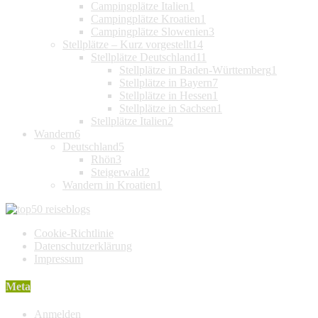
Campingplätze Italien
1
Campingplätze Kroatien
1
Campingplätze Slowenien
3
Stellplätze – Kurz vorgestellt
14
Stellplätze Deutschland
11
Stellplätze in Baden-Württemberg
1
Stellplätze in Bayern
7
Stellplätze in Hessen
1
Stellplätze in Sachsen
1
Stellplätze Italien
2
Wandern
6
Deutschland
5
Rhön
3
Steigerwald
2
Wandern in Kroatien
1
Cookie-Richtlinie
Datenschutzerklärung
Impressum
Meta
Anmelden