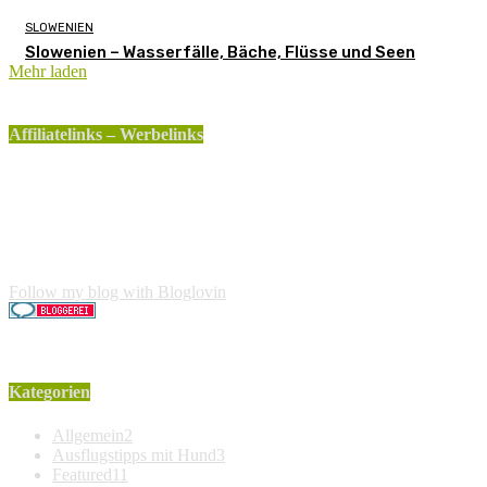
SLOWENIEN
Slowenien – Wasserfälle, Bäche, Flüsse und Seen
Mehr laden
Affiliatelinks – Werbelinks
Die mit einem * gekennzeichneten Links sind sogenannte
Affiliatelinks. Wenn über einen dieser Links ein Produkt
gekauft wird, erhalte ich dafür von Amazon eine kleine
Provision. Für den Käufer entstehen keine weiteren Kosten.
Der Produktpreis erhöht sich dadurch nicht.
Follow my blog with Bloglovin
Kategorien
Allgemein
2
Ausflugstipps mit Hund
3
Featured
11