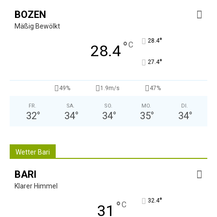
BOZEN
Mäßig Bewölkt
°
28.4
°
C
28.4
°
27.4
49%
1.9m/s
47%
FR.
SA.
SO.
MO.
DI.
32
°
34
°
34
°
35
°
34
°
Wetter Bari
BARI
Klarer Himmel
°
32.4
°
C
31