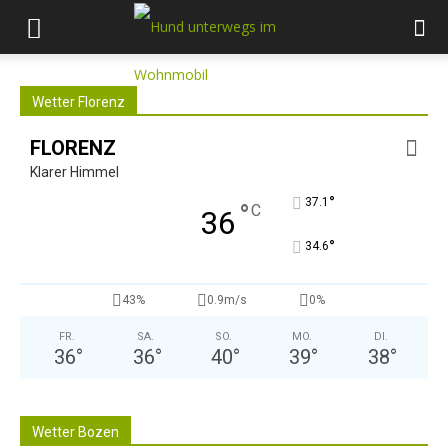
Wetter Florenz
FLORENZ
Klarer Himmel
°
37.1
°
C
36
°
34.6
43%
0.9m/s
0%
FR.
SA.
SO.
MO.
DI.
36
°
36
°
40
°
39
°
38
°
Wetter Bozen