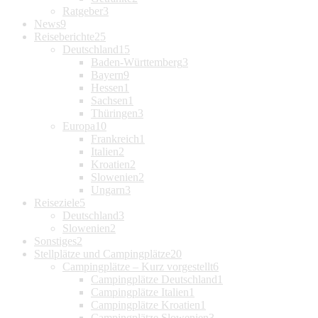
Ratgeber
3
News
9
Reiseberichte
25
Deutschland
15
Baden-Württemberg
3
Bayern
9
Hessen
1
Sachsen
1
Thüringen
3
Europa
10
Frankreich
1
Italien
2
Kroatien
2
Slowenien
2
Ungarn
3
Reiseziele
5
Deutschland
3
Slowenien
2
Sonstiges
2
Stellplätze und Campingplätze
20
Campingplätze – Kurz vorgestellt
6
Campingplätze Deutschland
1
Campingplätze Italien
1
Campingplätze Kroatien
1
Campingplätze Slowenien
3