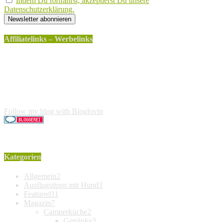
Indem Du fortfährst, akzeptierst Du unsere
Datenschutzerklärung.
Affiliatelinks – Werbelinks
Die mit einem * gekennzeichneten Links sind sogenannte
Affiliatelinks. Wenn über einen dieser Links ein Produkt
gekauft wird, erhalte ich dafür von Amazon eine kleine
Provision. Für den Käufer entstehen keine weiteren Kosten.
Der Produktpreis erhöht sich dadurch nicht.
Follow my blog with Bloglovin
Kategorien
Allgemein
2
Ausflugstipps mit Hund
3
Featured
11
Magazin
7
Camperküche
2
Getränke
2