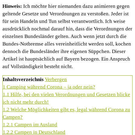
Hinweis:
Ich möchte hier niemanden dazu animieren gegen
geltende Gesetze und Verordnungen zu verstoßen. Jeder ist
für sein Handeln und Tun selbst verantwortlich. Ich weise
ausdrücklich nochmal darauf hin, dass die Verordnungen der
einzelnen Bundesländer gelten. Auch wenn jetzt durch die
Bundes-Notbremse alles vereinheitlicht werden soll, kochen
dennoch die Bundesländer ihre eigenen Süppchen. Dieser
Artikel ist hauptsächlich auf Bayern bezogen. Ein Anspruch
auf Vollständigkeit besteht nicht.
Inhaltsverzeichnis
Verbergen
1
Camping während Corona – ja oder nein?
1.1
Hilfe, bei den vielen Verordnungen und Gesetzen blicke
ich nicht mehr durch!
1.2
Welche Möglichkeiten gibt es, legal während Corona zu
Campen?
1.2.1
Campen im Ausland
1.2.2
Campen in Deutschland