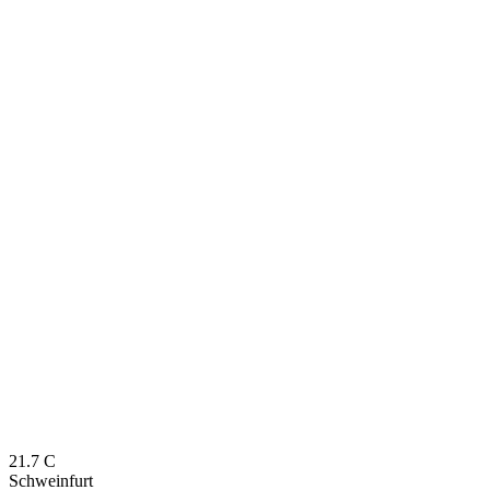
21.7
C
Schweinfurt