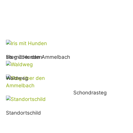
Iris mit Hunden
Steg über den Ammelbach
Waldweg
Schondrasteg
Standortschild