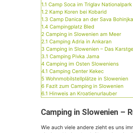
1.1
Camp Soca im Triglav Nationalpark
1.2
Kamp Koren bei Kobarid
1.3
Camp Danica an der Sava Bohinjk
1.4
Campingplatz Bled
2
Camping in Slowenien am Meer
2.1
Camping Adria in Ankaran
3
Camping in Slowenien – Das Karstge
3.1
Camping Pivka Jama
4
Camping im Osten Sloweniens
4.1
Camping Center Kekec
5
Wohnmobilstellplätze in Slowenien
6
Fazit zum Camping in Slowenien
6.1
Hinweis an Kroatienurlauber
Camping in Slowenien – R
Wie auch viele andere zieht es uns imm