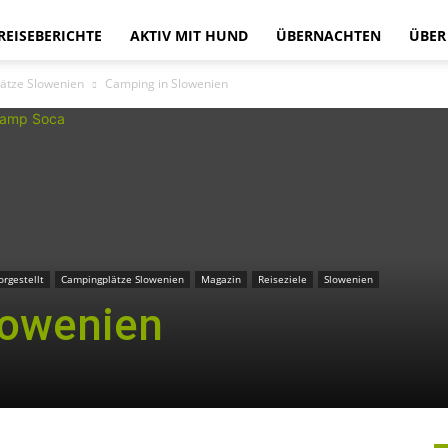
 REISEBERICHTE
AKTIV MIT HUND
ÜBERNACHTEN
ÜBER
im
ätze Slowenien
Camping in Slowenien
Wohnmobil
orgestellt
Campingplätze Slowenien
Magazin
Reiseziele
Slowenien
lowenien