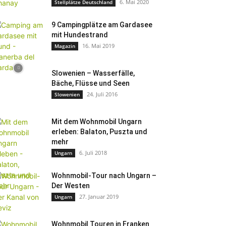
6. Mai 2020
Stellplätze Deutschland
9 Campingplätze am Gardasee
mit Hundestrand
16. Mai 2019
Magazin
Slowenien – Wasserfälle,
Bäche, Flüsse und Seen
24. Juli 2016
Slowenien
Mit dem Wohnmobil Ungarn
erleben: Balaton, Puszta und
mehr
6. Juli 2018
Ungarn
Wohnmobil-Tour nach Ungarn –
Der Westen
27. Januar 2019
Ungarn
Wohnmobil Touren in Franken