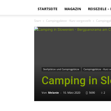
STARTSEITE
MAGAZIN
REISEZIELE –
Start
Campingplätze - Kurz vorgestellt
Campingpl
Stellplätze und Campingplätze
Campingplätze - Kurz v
Camping in S
Von
Melanie
-
10. März 2020
5690
2