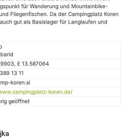
ngspunkt für Wanderung und Mountainbike-
g und Fliegenfischen. Da der Campingplatz Koren
h auch gut als Basislager für Langlaufen und
b
barid
49903, E 13.587064
389 13 11
mp-koren.si
/www.campingplatz-koren.de/
rig geöffnet
jka