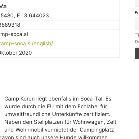
oča
E
35480, E 13.644023
3889318
mp-soca.si
D
/kamp-soca.si/english/
 Oktober 2020
Camp Koren liegt ebenfalls im Soca-Tal. Es
wurde durch die EU mit dem Ecolabel für
umweltfreundliche Unterkünfte zertifiziert.
Neben den Stellplätzen für Wohnwagen, Zelt
und Wohnmobil vermietet der Campingplatz
 davon sind auch unsere Hunde willkommen.