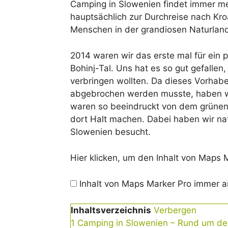
Camping in Slowenien findet immer me
hauptsächlich zur Durchreise nach Kro
Menschen in der grandiosen Naturland
2014 waren wir das erste mal für ein 
Bohinj-Tal. Uns hat es so gut gefalle
verbringen wollten. Da dieses Vorha
abgebrochen werden musste, haben 
waren so beeindruckt von dem grünen 
dort Halt machen. Dabei haben wir nat
Slowenien besucht.
Inhalt
Hier klicken, um den Inhalt von Maps 
von
Maps
Inhalt von Maps Marker Pro immer 
Marker
Pro
Inhaltsverzeichnis
Verbergen
anzeigen
1
Camping in Slowenien – Rund um den