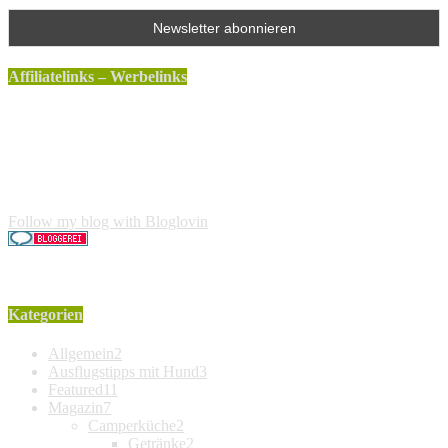
Affiliatelinks – Werbelinks
Die mit einem * gekennzeichneten Links sind sogenannte
Affiliatelinks. Wenn über einen dieser Links ein Produkt
gekauft wird, erhalte ich dafür von Amazon eine kleine
Provision. Für den Käufer entstehen keine weiteren Kosten.
Der Produktpreis erhöht sich dadurch nicht.
Follow my blog with Bloglovin
Kategorien
Allgemein
2
Ausflugstipps mit Hund
3
Featured
11
Magazin
7
Camperküche
2
Getränke
2