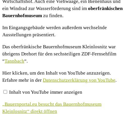
Wirtschaftshof. Auch eine Viehwaage, ein Bienenhaus und
ein Windrad zur Wasserförderung sind im
oberfränkischen
Bauernhofmuseum
zu finden.
Im Eingangsgebäude werden außerdem wechselnde
Ausstellungen präsentiert.
Das oberfränkische Bauernhofmuseum Kleinlosnitz war
übrigens Drehort für den sechsteiligen ZDF-Fernsehfilm
“
Tannbach
“.
„Bauernportal.eu
Hier klicken, um den Inhalt von YouTube anzuzeigen.
besucht
Erfahre mehr in der
Datenschutzerklärung von YouTube
.
das
Bauernhofmuseum
Kleinlosnitz“
Inhalt von YouTube immer anzeigen
von
YouTube
anzeigen
„Bauernportal.eu besucht das Bauernhofmuseum
Kleinlosnitz“ direkt öffnen