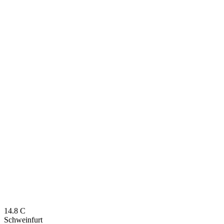
14.8
C
Schweinfurt