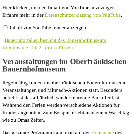
„Bauernportal.eu
Hier klicken, um den Inhalt von YouTube anzuzeigen.
besucht
Erfahre mehr in der
Datenschutzerklärung von YouTube
.
das
Bauernhofmuseum
Kleinlosnitz
Inhalt von YouTube immer anzeigen
Teil
2“
von
„Bauernportal.eu besucht das Bauernhofmuseum
YouTube
anzeigen
Kleinlosnitz Teil 2“ direkt öffnen
Veranstaltungen im Oberfränkischen
Bauernhofmuseum
Regelmäßig finden im oberfränkischen Bauernhofmuseum
Veranstaltungen und Mitmach-Aktionen statt. Besonders
beliebt ist das alljährlich wiederkehrende Backofenfest.
Während den Ferien werden verschiedene Aktionen für
Kinder angeboten. Zum Beispiel erlebt man einen Waschtag
wie zu Omas Zeiten.
Das gesamte Programm kann man auf der
Homepage
des