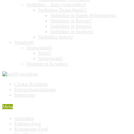
Stellplätze – Kurz vorgestellt
14
Stellplätze Deutschland
11
Stellplätze in Baden-Württemberg
1
Stellplätze in Bayern
7
Stellplätze in Hessen
1
Stellplätze in Sachsen
1
Stellplätze Italien
2
Wandern
6
Deutschland
5
Rhön
3
Steigerwald
2
Wandern in Kroatien
1
Cookie-Richtlinie
Datenschutzerklärung
Impressum
Meta
Anmelden
Eintrags-Feed
Kommentar-Feed