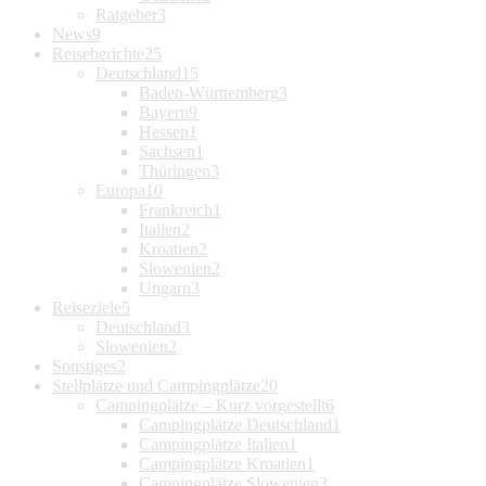
Ratgeber
3
News
9
Reiseberichte
25
Deutschland
15
Baden-Württemberg
3
Bayern
9
Hessen
1
Sachsen
1
Thüringen
3
Europa
10
Frankreich
1
Italien
2
Kroatien
2
Slowenien
2
Ungarn
3
Reiseziele
5
Deutschland
3
Slowenien
2
Sonstiges
2
Stellplätze und Campingplätze
20
Campingplätze – Kurz vorgestellt
6
Campingplätze Deutschland
1
Campingplätze Italien
1
Campingplätze Kroatien
1
Campingplätze Slowenien
3