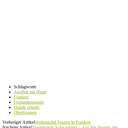
Schlagworte
Ausflug mit Hund
Franken
Freilandmuseum
Hunde erlaubt
Oberfranken
Vorheriger Artikel
Wohnmobil Touren in Franken
Nächster Artikel
Traumrunde Schwanberg – Auf den Spuren der