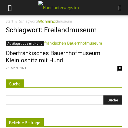
Start
Schlagworte
Freilandmuseum
Schlagwort: Freilandmuseum
Ausflugstipps mit Hund
Oberfränkisches Bauernhofmuseum
Kleinlosnitz mit Hund
22. März 2021
0
Suche
Beliebte Beiträge