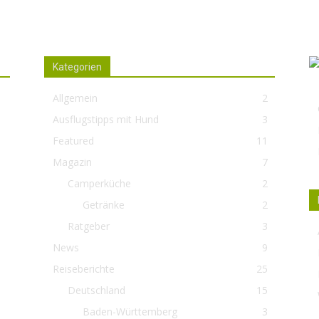
Kategorien
Allgemein
2
nd
Ausflugstipps mit Hund
3
te
Featured
11
Magazin
7
ch
Camperküche
2
Getränke
2
Ratgeber
3
News
9
Reiseberichte
25
Deutschland
15
Baden-Württemberg
3