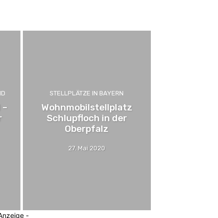
lowenien
Stellplätze - Kurz vorgestellt
ND
STELLPLÄTZE IN BAYERN
 –
Wohnmobilstellplatz
r
Schlupfloch in der
Oberpfalz
27. Mai 2020
Anzeige -