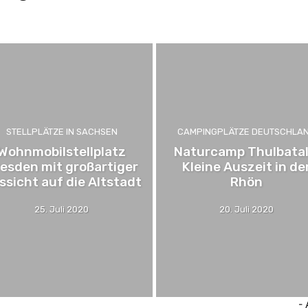
tschland
Campingplätze Italien
Campingplätze Kroatien
Campingplätze S
STELLPLÄTZE IN SACHSEN
CAMPINGPLÄTZE DEUTSCHLA
Wohnmobilstellplatz
Naturcamp Thulbatal
esden mit großartiger
Kleine Auszeit in de
ssicht auf die Altstadt
Rhön
25. Juli 2020
20. Juli 2020
- 