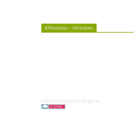
Affiliatelinks – Werbelinks
Die mit einem * gekennzeichneten Links si
sogenannte Affiliatelinks. Wenn über einen
dieser Links ein Produkt gekauft wird, erhal
ich dafür von Amazon eine kleine Provision.
Für den Käufer entstehen keine weiteren
Kosten. Der Produktpreis erhöht sich dadur
nicht.
Follow my blog with Bloglovin