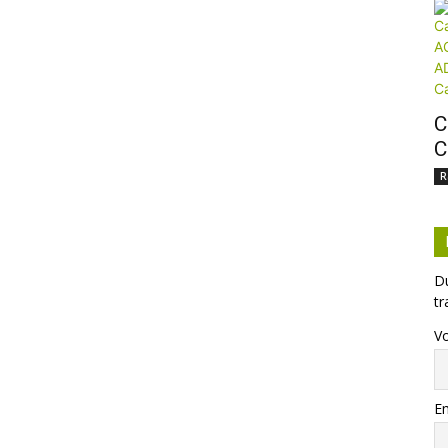
C
C
R
Du
tr
V
Em