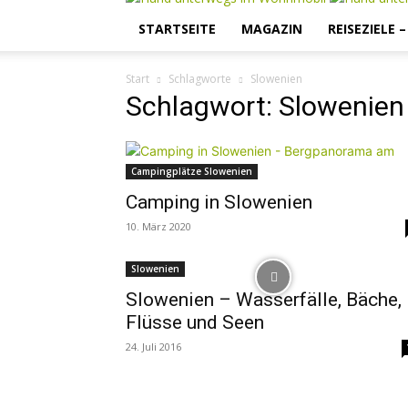
STARTSEITE
MAGAZIN
REISEZIELE 
Start
Schlagworte
Slowenien
Schlagwort: Slowenien
Campingplätze Slowenien
Camping in Slowenien
10. März 2020
Slowenien
Slowenien – Wasserfälle, Bäche,
Flüsse und Seen
24. Juli 2016