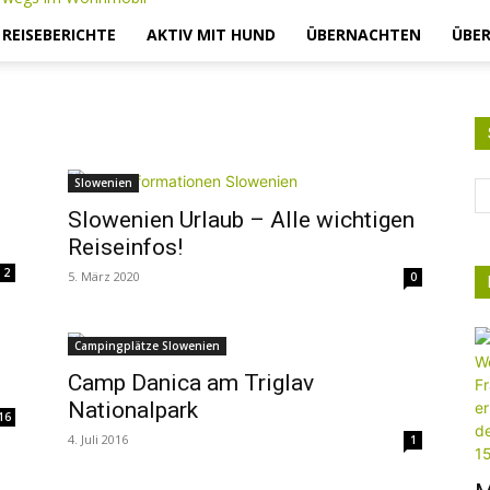
– REISEBERICHTE
AKTIV MIT HUND
ÜBERNACHTEN
ÜBER
Slowenien
Slowenien Urlaub – Alle wichtigen
Reiseinfos!
2
5. März 2020
0
Campingplätze Slowenien
Camp Danica am Triglav
Nationalpark
16
4. Juli 2016
1