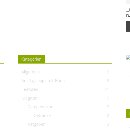
Da
Kategorien
Allgemein
2
nd
Ausflugstipps mit Hund
3
te
Featured
11
Magazin
7
ch
Camperküche
2
Getränke
2
Ratgeber
3