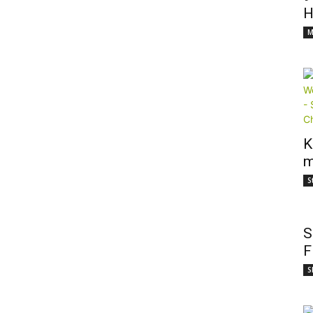
H
M
K
m
S
S
F
S