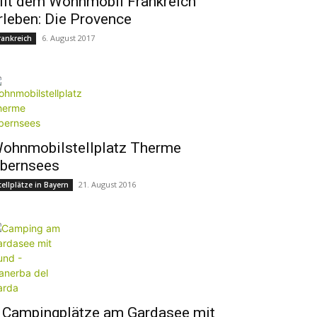
it dem Wohnmobil Frankreich
rleben: Die Provence
6. August 2017
rankreich
ohnmobilstellplatz Therme
bernsees
21. August 2016
tellplätze in Bayern
 Campingplätze am Gardasee mit