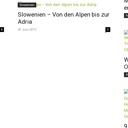
M
Slowenien
e
Slowenien – Von den Alpen bis zur
F
Adria
20. Juni 2015
6
5
W
O
S
9