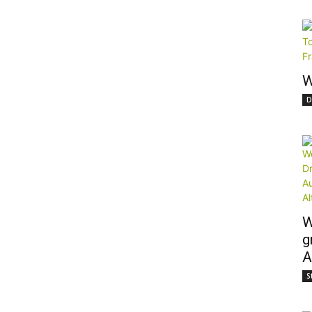
W
D
W
g
A
S