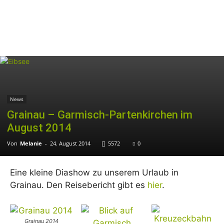
News
Grainau – Garmisch-Partenkirchen im
August 2014
Von
Melanie
-
24. August 2014
5572
0
Eine kleine Diashow zu unserem Urlaub in
Grainau. Den Reisebericht gibt es
hier
.
Grainau 2014