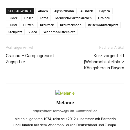
SCHLAGWORTE
Almen
Alpspitzbahn
Ausblick
Bayern
Bilder
Eibsee
Fotos
Garmisch-Partenkirchen
Grainau
Hund
Hütten
Kreuzeck
Kreuzeckbahn
Reisemobilstellplatz
Stellplatz
Video
Wohnmobilstellplatz
Vorheriger Artikel
Nächster Artikel
Grainau – Campingresort
Kurz vorgestellt
Zugspitze
|Wohnmobilstellplatz
Königsberg in Bayern
Melanie
https://hund-unterwegs-im-wohnmobil.de
Melanie, geboren 1974, reist seit 2012 zusammen mit Partnerin
und Hunden mit dem Wohnmobil durch Deutschland und Europa.