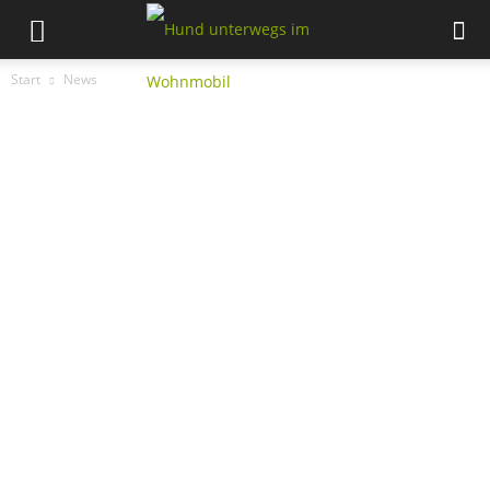
Start
News