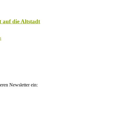
 auf die Altstadt
eren Newsletter ein:
atelinks. Wenn über einen dieser Links ein Produkt gekauft wird