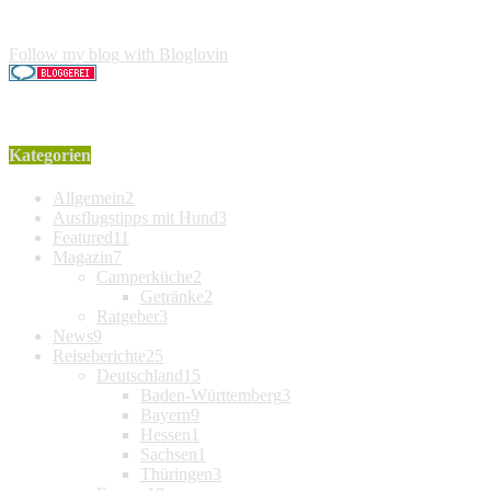
Käufer entstehen keine weiteren Kosten. Der Produktpreis erhö
Follow my blog with Bloglovin
Kategorien
Allgemein
2
Ausflugstipps mit Hund
3
Featured
11
Magazin
7
Camperküche
2
Getränke
2
Ratgeber
3
News
9
Reiseberichte
25
Deutschland
15
Baden-Württemberg
3
Bayern
9
Hessen
1
Sachsen
1
Thüringen
3