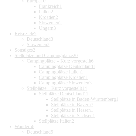
Europa
10
Frankreich
1
Italien
2
Kroatien
2
Slowenien
2
Ungarn
3
Reiseziele
5
Deutschland
3
Slowenien
2
Sonstiges
2
Stellplätze und Campingplätze
20
Campingplätze – Kurz vorgestellt
6
Campingplätze Deutschland
1
Campingplätze Italien
1
Campingplätze Kroatien
1
Campingplätze Slowenien
3
Stellplätze – Kurz vorgestellt
14
Stellplätze Deutschland
11
Stellplätze in Baden-Württemberg
1
Stellplätze in Bayern
7
Stellplätze in Hessen
1
Stellplätze in Sachsen
1
Stellplätze Italien
2
Wandern
6
Deutschland
5