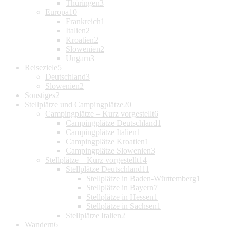
Thüringen
3
Europa
10
Frankreich
1
Italien
2
Kroatien
2
Slowenien
2
Ungarn
3
Reiseziele
5
Deutschland
3
Slowenien
2
Sonstiges
2
Stellplätze und Campingplätze
20
Campingplätze – Kurz vorgestellt
6
Campingplätze Deutschland
1
Campingplätze Italien
1
Campingplätze Kroatien
1
Campingplätze Slowenien
3
Stellplätze – Kurz vorgestellt
14
Stellplätze Deutschland
11
Stellplätze in Baden-Württemberg
1
Stellplätze in Bayern
7
Stellplätze in Hessen
1
Stellplätze in Sachsen
1
Stellplätze Italien
2
Wandern
6