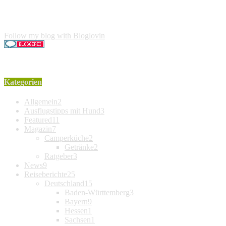
gekauft wird, erhalte ich dafür von Amazon eine kleine
Provision. Für den Käufer entstehen keine weiteren Kosten.
Der Produktpreis erhöht sich dadurch nicht.
Follow my blog with Bloglovin
Kategorien
Allgemein
2
Ausflugstipps mit Hund
3
Featured
11
Magazin
7
Camperküche
2
Getränke
2
Ratgeber
3
News
9
Reiseberichte
25
Deutschland
15
Baden-Württemberg
3
Bayern
9
Hessen
1
Sachsen
1