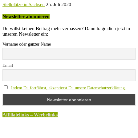
Stellplätze in Sachsen
25. Juli 2020
Newsletter abonnieren
Du willst keinen Beitrag mehr verpassen? Dann trage dich jetzt in
unseren Newsletter ein:
Vorname oder ganzer Name
Email
Indem Du fortfährst, akzeptierst Du unsere Datenschutzerklärung.
Affiliatelinks – Werbelinks
Die mit einem * gekennzeichneten Links sind sogenannte
Affiliatelinks. Wenn über einen dieser Links ein Produkt