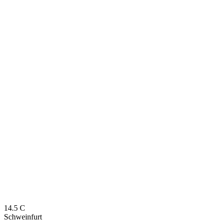
14.5
C
Schweinfurt