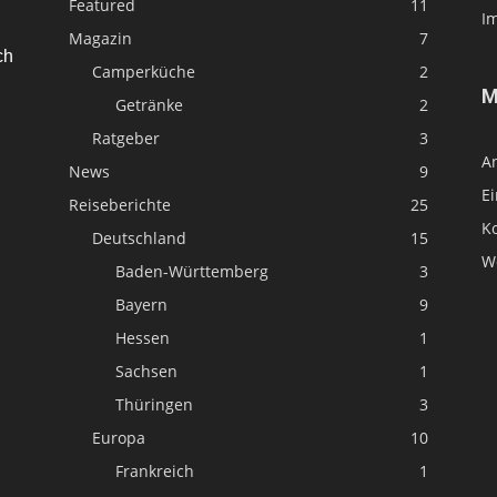
Featured
11
I
Magazin
7
ch
Camperküche
2
M
Getränke
2
Ratgeber
3
A
News
9
E
Reiseberichte
25
K
Deutschland
15
W
Baden-Württemberg
3
Bayern
9
Hessen
1
Sachsen
1
Thüringen
3
Europa
10
Frankreich
1