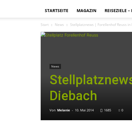
STARTSEITE
MAGAZIN
REISEZIELE –
Start
News
Stellplatznews | Forellenhof Reuss in
News
Stellplatznews
Diebach
Von
Melanie
-
10. Mai 2014
1685
0