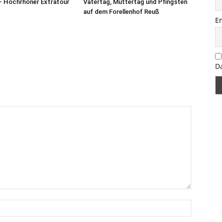
– Hochrhöner Extratour
Vatertag, Muttertag und Pfingsten
auf dem Forellenhof Reuß
E
D