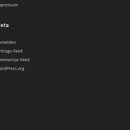
mpressum
eta
nmelden
intrags-Feed
ommentar-Feed
ordPress.org