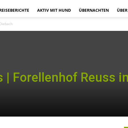
 REISEBERICHTE
AKTIV MIT HUND
ÜBERNACHTEN
ÜBER
im
 Diebach
Wohnmobil
 | Forellenhof Reuss i