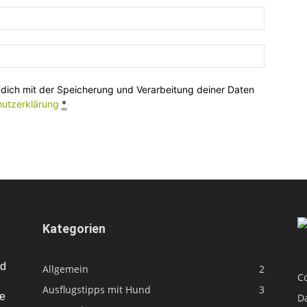
 dich mit der Speicherung und Verarbeitung deiner Daten
utzerklärung
*
Kategorien
nd
Allgemein
2
Co
Ausflugstipps mit Hund
3
te
D