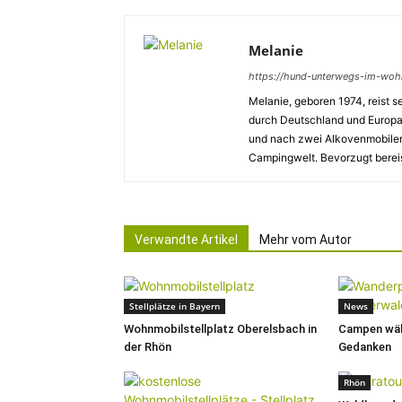
Melanie
https://hund-unterwegs-im-woh
Melanie, geboren 1974, reist
durch Deutschland und Europa
und nach zwei Alkovenmobilen
Campingwelt. Bevorzugt bereis
Verwandte Artikel
Mehr vom Autor
Stellplätze in Bayern
News
Wohnmobilstellplatz Oberelsbach in
Campen wäh
der Rhön
Gedanken
Rhön