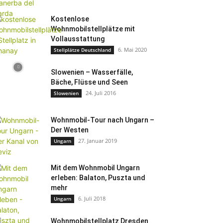
Kostenlose
Wohnmobilstellplätze mit
Vollausstattung
6. Mai 2020
Stellplätze Deutschland
Slowenien – Wasserfälle,
Bäche, Flüsse und Seen
24. Juli 2016
Slowenien
Wohnmobil-Tour nach Ungarn –
Der Westen
27. Januar 2019
Ungarn
Mit dem Wohnmobil Ungarn
erleben: Balaton, Puszta und
mehr
6. Juli 2018
Ungarn
Wohnmobilstellplatz Dresden