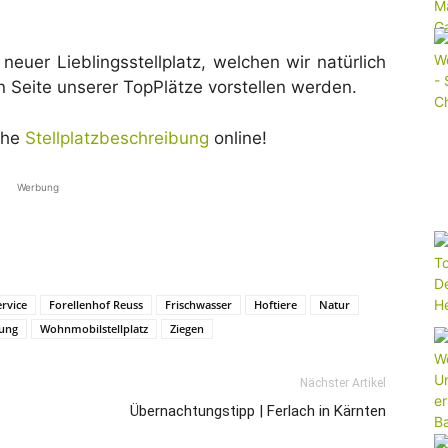
 neuer Lieblingsstellplatz, welchen wir natürlich
n Seite unserer TopPlätze vorstellen werden.
iche
Stellplatzbeschreibung
online!
Werbung
rvice
Forellenhof Reuss
Frischwasser
Hoftiere
Natur
gung
Wohnmobilstellplatz
Ziegen
Nächster Artikel
Übernachtungstipp | Ferlach in Kärnten