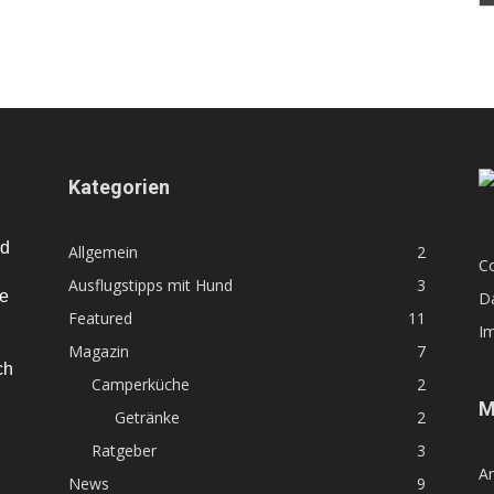
Kategorien
nd
Allgemein
2
Co
Ausflugstipps mit Hund
3
te
D
Featured
11
I
Magazin
7
ch
Camperküche
2
M
Getränke
2
Ratgeber
3
A
News
9