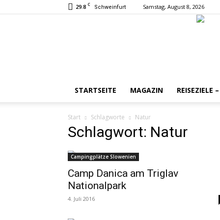
C
29.8
Samstag, August 8, 2026
Schweinfurt
STARTSEITE
MAGAZIN
REISEZIELE 
Start
Schlagworte
Natur
Schlagwort: Natur
Campingplätze Slowenien
Camp Danica am Triglav
Nationalpark
4. Juli 2016