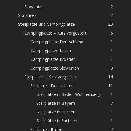
Slowenien
2
Sonstiges
2
Stellplätze und Campingplätze
20
Campingplätze – Kurz vorgestellt
6
Campingplätze Deutschland
1
Campingplätze Italien
1
Campingplätze Kroatien
1
Campingplätze Slowenien
3
Stellplätze – Kurz vorgestellt
14
Stellplätze Deutschland
11
Stellplätze in Baden-Württemberg
1
Stellplätze in Bayern
7
Stellplätze in Hessen
1
Stellplätze in Sachsen
1
Stellplätze Italien
2