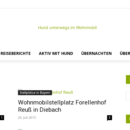
– REISEBERICHTE
AKTIV MIT HUND
ÜBERNACHTEN
ÜBER
Hund
Stellplätze in Bayern
Wohnmobilstellplatz Forellenhof
unterwegs
Reuß in Diebach
26. Juli 2015
1
5