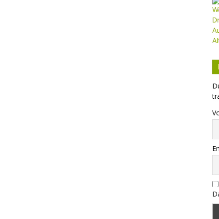
Du
tr
V
Em
Da