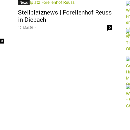
News
im
Stellplatznews | Forellenhof Reuss
in Diebach
10. Mai 2014
0
0
Wohnmobil