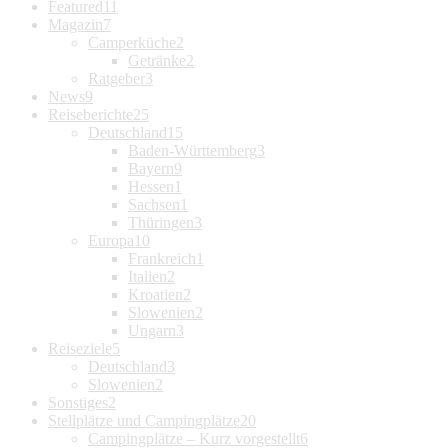
Featured
11
Magazin
7
Camperküche
2
Getränke
2
Ratgeber
3
News
9
Reiseberichte
25
Deutschland
15
Baden-Württemberg
3
Bayern
9
Hessen
1
Sachsen
1
Thüringen
3
Europa
10
Frankreich
1
Italien
2
Kroatien
2
Slowenien
2
Ungarn
3
Reiseziele
5
Deutschland
3
Slowenien
2
Sonstiges
2
Stellplätze und Campingplätze
20
Campingplätze – Kurz vorgestellt
6