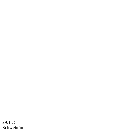
29.1
C
Schweinfurt