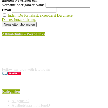
unseren Newsletter ein:
Vorname oder ganzer Name
Email
Indem Du fortfährst, akzeptierst Du unsere
Datenschutzerklärung.
Affiliatelinks – Werbelinks
Die mit einem * gekennzeichneten Links sind sogenannte
Affiliatelinks. Wenn über einen dieser Links ein Produkt
gekauft wird, erhalte ich dafür von Amazon eine kleine
Provision. Für den Käufer entstehen keine weiteren Kosten.
Der Produktpreis erhöht sich dadurch nicht.
Follow my blog with Bloglovin
Kategorien
Allgemein
2
Ausflugstipps mit Hund
3