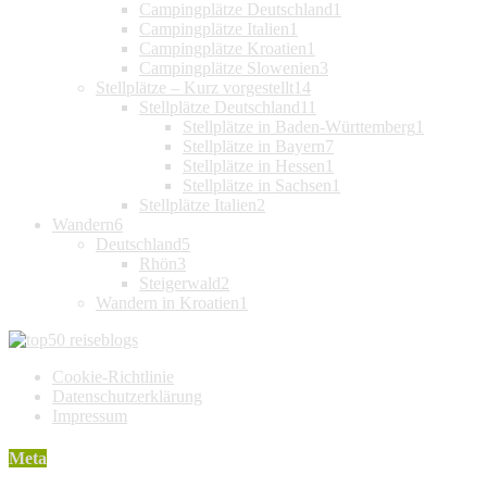
Campingplätze Deutschland
1
Campingplätze Italien
1
Campingplätze Kroatien
1
Campingplätze Slowenien
3
Stellplätze – Kurz vorgestellt
14
Stellplätze Deutschland
11
Stellplätze in Baden-Württemberg
1
Stellplätze in Bayern
7
Stellplätze in Hessen
1
Stellplätze in Sachsen
1
Stellplätze Italien
2
Wandern
6
Deutschland
5
Rhön
3
Steigerwald
2
Wandern in Kroatien
1
Cookie-Richtlinie
Datenschutzerklärung
Impressum
Meta