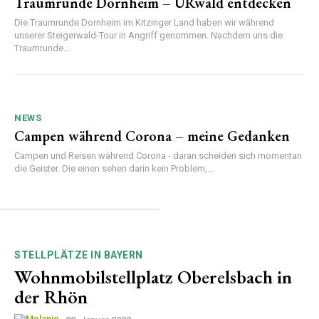
Traumrunde Dornheim – URwald entdecken
Die Traumrunde Dornheim im Kitzinger Land haben wir während
unserer Steigerwald-Tour in Angriff genommen. Nachdem uns die
Traumrunde...
NEWS
Campen während Corona – meine Gedanken
Campen und Reisen während Corona - daran scheiden sich momentan
die Geister. Die einen sehen darin kein Problem,...
STELLPLÄTZE IN BAYERN
Wohnmobilstellplatz Oberelsbach in
der Rhön