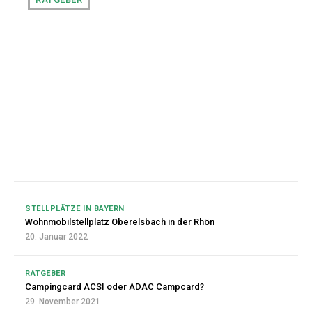
Campingcard ACSI oder
ADAC Campcard?
Bald schreiben wir das Jahr 2022 und somit ist auch die
Zeit für einen neuen Campingführer gekommen. Da wir
immer in der Nebensaison verreisen, haben wir auch eine
Rabattkarte...
STELLPLÄTZE IN BAYERN
Wohnmobilstellplatz Oberelsbach in der Rhön
20. Januar 2022
RATGEBER
Campingcard ACSI oder ADAC Campcard?
29. November 2021