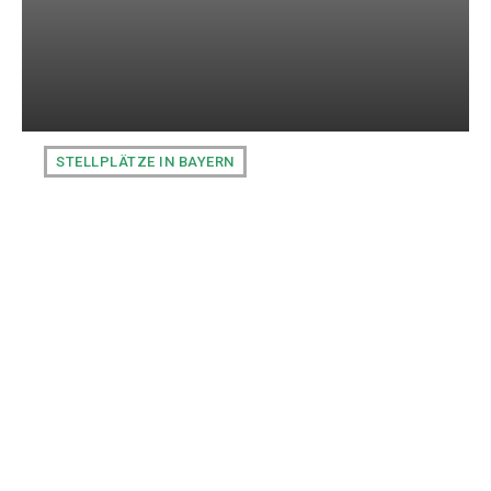
STELLPLÄTZE IN BAYERN
Wohnmobilstellplatz
Oberelsbach in der Rhön
Wir sind gerne in der Rhön unterwegs. Dabei fahren wir
natürlich den ein oder anderen Stellplatz an. Der
Wohnmobilstellplatz Oberelsbach hat uns besonders gut
gefallen. Ruhig am Fuße des...