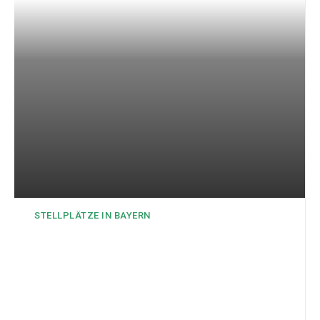
STELLPLÄTZE IN BAYERN
Wohnmobilstellplatz
Oberelsbach in der Rhön
Wir sind gerne in der Rhön unterwegs. Dabei fahren wir
natürlich den ein oder anderen Stellplatz an. Der
Wohnmobilstellplatz Oberelsbach hat uns besonders gut
gefallen. Ruhig am Fuße des...