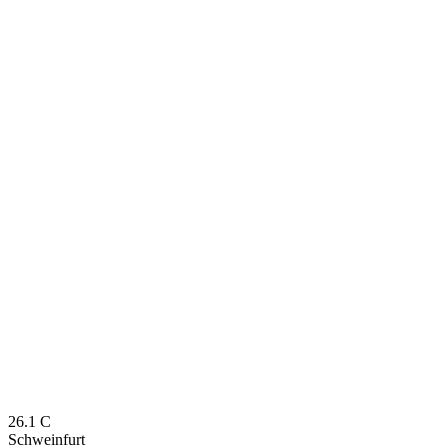
26.1
C
Schweinfurt