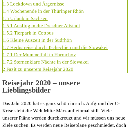
1.3
Lockdown und Ärgernisse
1.4
Wochenende in der Thüringer Rhön
1.5
Urlaub in Sachsen
1.5.1
Ausflug in die Dresdner Altstadt
1.5.2
Tierpark in Cottbus
1.6
Kleine Auszeit in der Südrhön
1.7
Herbstreise durch Tschechien und die Slowakei
1.7.1
Der Mummelfall in Harrachov
1.7.2
Sternenklare Nächte in der Slowakei
2
Fazit zu unserem Reisejahr 2020
Reisejahr 2020 – unsere
Lieblingsbilder
Das Jahr 2020 hat es ganz schön in sich. Aufgrund der C-
Krise steht die Welt Mitte März auf einmal still. Viele
unserer Pläne werden durchkreuzt und wir müssen uns neue
Ziele suchen. Es werden neue Reisepläne geschmiedet, doch