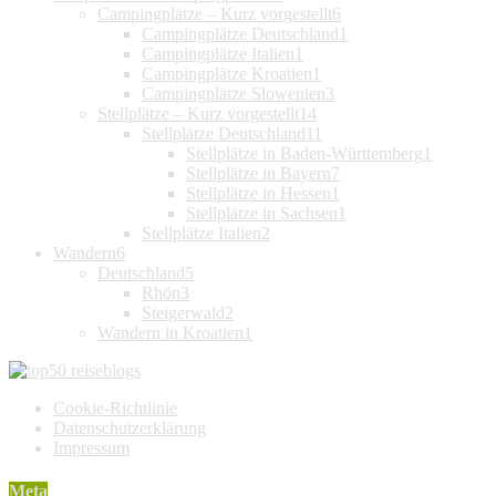
Campingplätze – Kurz vorgestellt
6
Campingplätze Deutschland
1
Campingplätze Italien
1
Campingplätze Kroatien
1
Campingplätze Slowenien
3
Stellplätze – Kurz vorgestellt
14
Stellplätze Deutschland
11
Stellplätze in Baden-Württemberg
1
Stellplätze in Bayern
7
Stellplätze in Hessen
1
Stellplätze in Sachsen
1
Stellplätze Italien
2
Wandern
6
Deutschland
5
Rhön
3
Steigerwald
2
Wandern in Kroatien
1
Cookie-Richtlinie
Datenschutzerklärung
Impressum
Meta