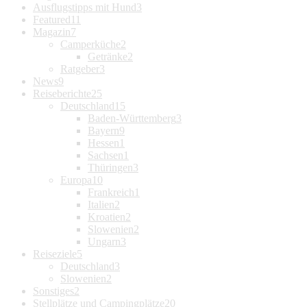
Ausflugstipps mit Hund
3
Featured
11
Magazin
7
Camperküche
2
Getränke
2
Ratgeber
3
News
9
Reiseberichte
25
Deutschland
15
Baden-Württemberg
3
Bayern
9
Hessen
1
Sachsen
1
Thüringen
3
Europa
10
Frankreich
1
Italien
2
Kroatien
2
Slowenien
2
Ungarn
3
Reiseziele
5
Deutschland
3
Slowenien
2
Sonstiges
2
Stellplätze und Campingplätze
20