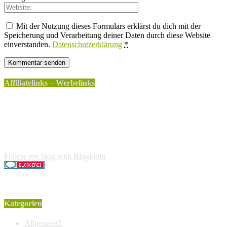
Mit der Nutzung dieses Formulars erklärst du dich mit der
Speicherung und Verarbeitung deiner Daten durch diese Website
einverstanden.
Datenschutzerklärung
*
Affiliatelinks – Werbelinks
Die mit einem * gekennzeichneten Links sind sogenannte
Affiliatelinks. Wenn über einen dieser Links ein Produkt
gekauft wird, erhalte ich dafür von Amazon eine kleine
Provision. Für den Käufer entstehen keine weiteren Kosten.
Der Produktpreis erhöht sich dadurch nicht.
Follow my blog with Bloglovin
Kategorien
Allgemein
2