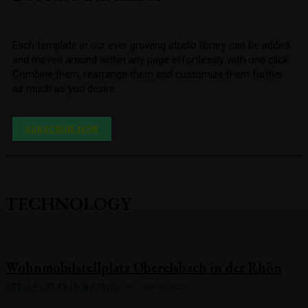
Each template in our ever growing studio library can be added
and moved around within any page effortlessly with one click.
Combine them, rearrange them and customize them further
as much as you desire.
SUBSCRIBE NOW
TECHNOLOGY
Wohnmobilstellplatz Oberelsbach in der Rhön
STELLPLÄTZE IN BAYERN
20. Januar 2022