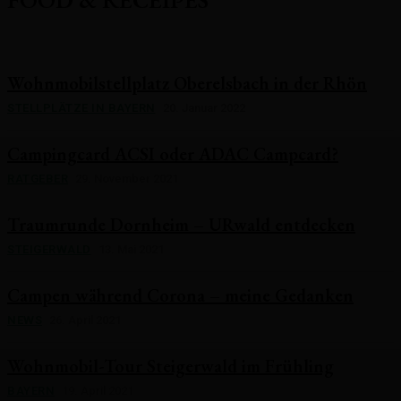
FOOD & RECEIPES
Wohnmobilstellplatz Oberelsbach in der Rhön
STELLPLÄTZE IN BAYERN
20. Januar 2022
Campingcard ACSI oder ADAC Campcard?
RATGEBER
29. November 2021
Traumrunde Dornheim – URwald entdecken
STEIGERWALD
13. Mai 2021
Campen während Corona – meine Gedanken
NEWS
26. April 2021
Wohnmobil-Tour Steigerwald im Frühling
BAYERN
19. April 2021