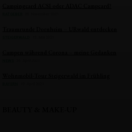
Campingcard ACSI oder ADAC Campcard?
RATGEBER
29. November 2021
Traumrunde Dornheim – URwald entdecken
STEIGERWALD
13. Mai 2021
Campen während Corona – meine Gedanken
NEWS
26. April 2021
Wohnmobil-Tour Steigerwald im Frühling
BAYERN
19. April 2021
BEAUTY & MAKE-UP