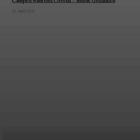
Campen während Corona – meine Gedanken
26. April 2021