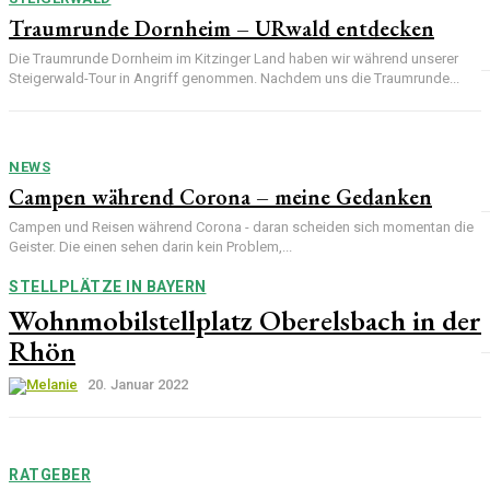
Traumrunde Dornheim – URwald entdecken
Die Traumrunde Dornheim im Kitzinger Land haben wir während unserer
Steigerwald-Tour in Angriff genommen. Nachdem uns die Traumrunde...
NEWS
Campen während Corona – meine Gedanken
Campen und Reisen während Corona - daran scheiden sich momentan die
Geister. Die einen sehen darin kein Problem,...
STELLPLÄTZE IN BAYERN
Wohnmobilstellplatz Oberelsbach in der
Rhön
20. Januar 2022
RATGEBER