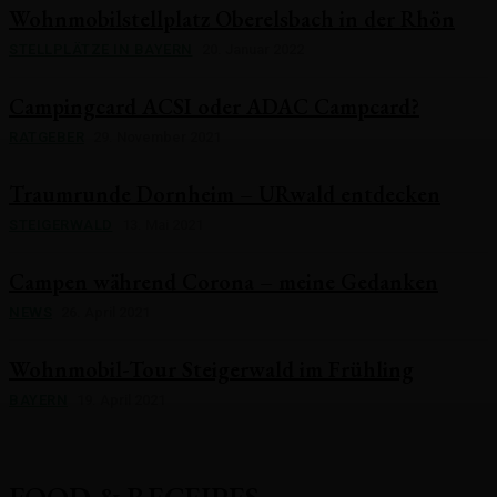
Wohnmobilstellplatz Oberelsbach in der Rhön
STELLPLÄTZE IN BAYERN
20. Januar 2022
Campingcard ACSI oder ADAC Campcard?
RATGEBER
29. November 2021
Traumrunde Dornheim – URwald entdecken
STEIGERWALD
13. Mai 2021
Campen während Corona – meine Gedanken
NEWS
26. April 2021
Wohnmobil-Tour Steigerwald im Frühling
BAYERN
19. April 2021