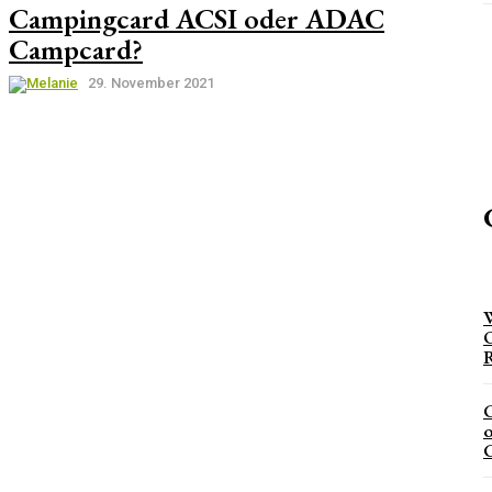
Campingcard ACSI oder ADAC
Campcard?
29. November 2021
W
O