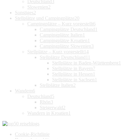
Deutschland
3
Slowenien
2
Sonstiges
2
Stellplätze und Campingplätze
20
Campingplätze – Kurz vorgestellt
6
Campingplätze Deutschland
1
Campingplätze Italien
1
Campingplätze Kroatien
1
Campingplätze Slowenien
3
Stellplätze – Kurz vorgestellt
14
Stellplätze Deutschland
11
Stellplätze in Baden-Württemberg
1
Stellplätze in Bayern
7
Stellplätze in Hessen
1
Stellplätze in Sachsen
1
Stellplätze Italien
2
Wandern
6
Deutschland
5
Rhön
3
Steigerwald
2
Wandern in Kroatien
1
Cookie-Richtlinie