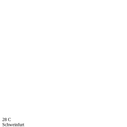
28
C
Schweinfurt