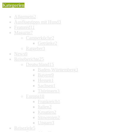
Kategorien
Allgemein
2
Ausflugstipps mit Hund
3
Featured
11
Magazin
7
Camperküche
2
Getränke
2
Ratgeber
3
News
9
Reiseberichte
25
Deutschland
15
Baden-Württemberg
3
Bayern
9
Hessen
1
Sachsen
1
Thüringen
3
Europa
10
Frankreich
1
Italien
2
Kroatien
2
Slowenien
2
Ungarn
3
Reiseziele
5