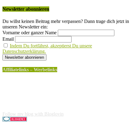
Newsletter abonnieren
Du willst keinen Beitrag mehr verpassen? Dann trage dich jetzt in
unseren Newsletter ein:
Vorname oder ganzer Name
Email
Indem Du fortfährst, akzeptierst Du unsere
Datenschutzerklärung.
Affiliatelinks – Werbelinks
Die mit einem * gekennzeichneten Links sind sogenannte
Affiliatelinks. Wenn über einen dieser Links ein Produkt
gekauft wird, erhalte ich dafür von Amazon eine kleine
Provision. Für den Käufer entstehen keine weiteren Kosten.
Der Produktpreis erhöht sich dadurch nicht.
Follow my blog with Bloglovin