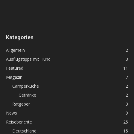
Kategorien
Allgemein
2
Ausflugstipps mit Hund
3
Featured
11
Magazin
7
Camperküche
2
Getränke
2
Ratgeber
3
News
9
Reiseberichte
25
Deutschland
15