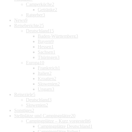
Camperküche
2
Getränke
2
Ratgeber
3
News
9
Reiseberichte
25
Deutschland
15
Baden-Württemberg
3
Bayern
9
Hessen
1
Sachsen
1
Thüringen
3
Europa
10
Frankreich
1
Italien
2
Kroatien
2
Slowenien
2
Ungarn
3
Reiseziele
5
Deutschland
3
Slowenien
2
Sonstiges
2
Stellplätze und Campingplätze
20
Campingplätze – Kurz vorgestellt
6
Campingplätze Deutschland
1
Campingplätze Italien
1