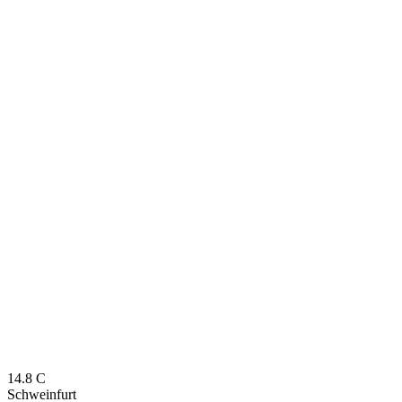
14.8
C
Schweinfurt