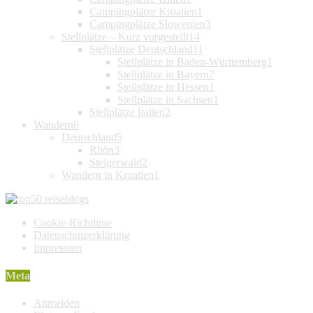
Campingplätze Kroatien
1
Campingplätze Slowenien
3
Stellplätze – Kurz vorgestellt
14
Stellplätze Deutschland
11
Stellplätze in Baden-Württemberg
1
Stellplätze in Bayern
7
Stellplätze in Hessen
1
Stellplätze in Sachsen
1
Stellplätze Italien
2
Wandern
6
Deutschland
5
Rhön
3
Steigerwald
2
Wandern in Kroatien
1
Cookie-Richtlinie
Datenschutzerklärung
Impressum
Meta
Anmelden