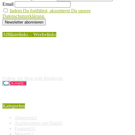
Email
Indem Du fortfährst, akzeptierst Du unsere
Datenschutzerklärung.
Affiliatelinks – Werbelinks
Die mit einem * gekennzeichneten Links sind sogenannte
Affiliatelinks. Wenn über einen dieser Links ein Produkt
gekauft wird, erhalte ich dafür von Amazon eine kleine
Provision. Für den Käufer entstehen keine weiteren Kosten.
Der Produktpreis erhöht sich dadurch nicht.
Follow my blog with Bloglovin
Kategorien
Allgemein
2
Ausflugstipps mit Hund
3
Featured
11
Magazin
7