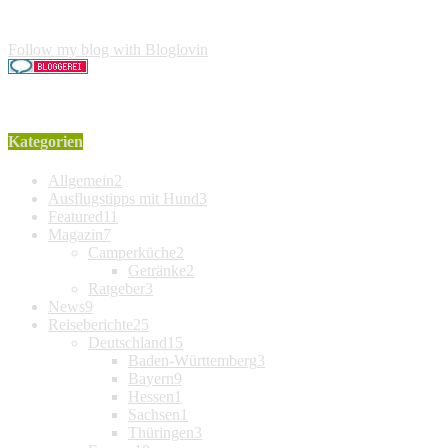
Käufer entstehen keine weiteren Kosten. Der Produktpreis erhö
Follow my blog with Bloglovin
Kategorien
Allgemein
2
Ausflugstipps mit Hund
3
Featured
11
Magazin
7
Camperküche
2
Getränke
2
Ratgeber
3
News
9
Reiseberichte
25
Deutschland
15
Baden-Württemberg
3
Bayern
9
Hessen
1
Sachsen
1
Thüringen
3