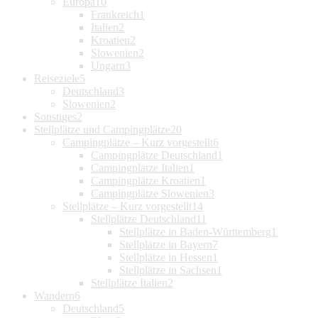
Europa
10
Frankreich
1
Italien
2
Kroatien
2
Slowenien
2
Ungarn
3
Reiseziele
5
Deutschland
3
Slowenien
2
Sonstiges
2
Stellplätze und Campingplätze
20
Campingplätze – Kurz vorgestellt
6
Campingplätze Deutschland
1
Campingplätze Italien
1
Campingplätze Kroatien
1
Campingplätze Slowenien
3
Stellplätze – Kurz vorgestellt
14
Stellplätze Deutschland
11
Stellplätze in Baden-Württemberg
1
Stellplätze in Bayern
7
Stellplätze in Hessen
1
Stellplätze in Sachsen
1
Stellplätze Italien
2
Wandern
6
Deutschland
5