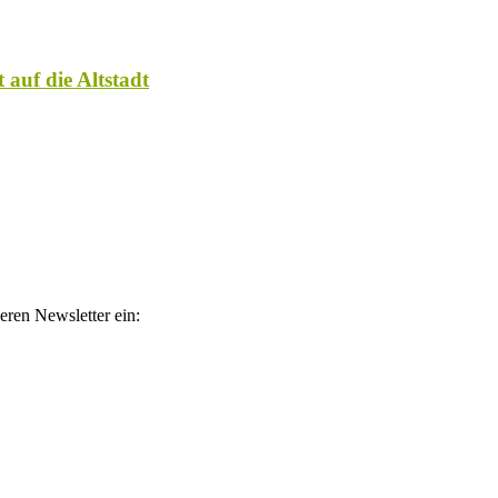
 auf die Altstadt
eren Newsletter ein:
atelinks. Wenn über einen dieser Links ein Produkt gekauft wird