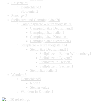
Reiseziele
5
Deutschland
3
Slowenien
2
Sonstiges
2
Stellplätze und Campingplätze
20
Campingplätze – Kurz vorgestellt
6
Campingplätze Deutschland
1
Campingplätze Italien
1
Campingplätze Kroatien
1
Campingplätze Slowenien
3
Stellplätze – Kurz vorgestellt
14
Stellplätze Deutschland
11
Stellplätze in Baden-Württemberg
1
Stellplätze in Bayern
7
Stellplätze in Hessen
1
Stellplätze in Sachsen
1
Stellplätze Italien
2
Wandern
6
Deutschland
5
Rhön
3
Steigerwald
2
Wandern in Kroatien
1