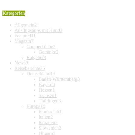
Kategorien
Allgemein
2
Ausflugstipps mit Hund
3
Featured
11
Magazin
7
Camperküche
2
Getränke
2
Ratgeber
3
News
9
Reiseberichte
25
Deutschland
15
Baden-Württemberg
3
Bayern
9
Hessen
1
Sachsen
1
Thüringen
3
Europa
10
Frankreich
1
Italien
2
Kroatien
2
Slowenien
2
Ungarn
3