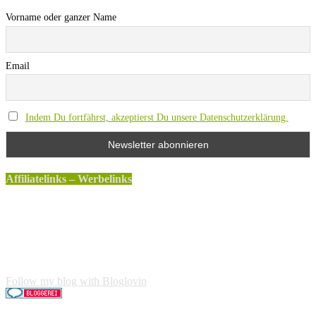
Vorname oder ganzer Name
Email
Indem Du fortfährst, akzeptierst Du unsere Datenschutzerklärung.
Affiliatelinks – Werbelinks
Die mit einem * gekennzeichneten Links sind sogenannte
Affiliatelinks. Wenn über einen dieser Links ein Produkt
gekauft wird, erhalte ich dafür von Amazon eine kleine
Provision. Für den Käufer entstehen keine weiteren Kosten.
Der Produktpreis erhöht sich dadurch nicht.
Follow my blog with Bloglovin