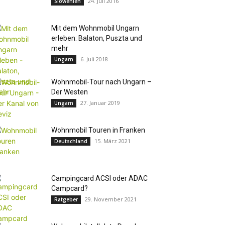
24. Juli 2016
Slowenien
Mit dem Wohnmobil Ungarn
erleben: Balaton, Puszta und
mehr
6. Juli 2018
Ungarn
Wohnmobil-Tour nach Ungarn –
Der Westen
27. Januar 2019
Ungarn
Wohnmobil Touren in Franken
15. März 2021
Deutschland
Campingcard ACSI oder ADAC
Campcard?
29. November 2021
Ratgeber