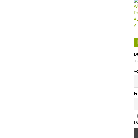
Du
tr
V
Em
Da