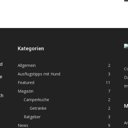
Kategorien
nd
Allgemein
2
Co
Ausflugstipps mit Hund
3
te
D
Featured
11
I
Magazin
7
ch
Camperküche
2
M
Getränke
2
Ratgeber
3
A
News
9