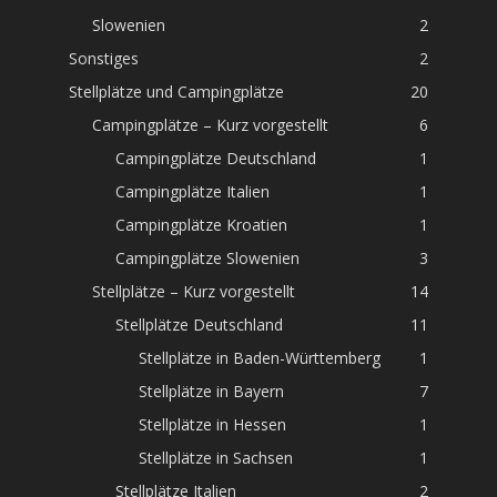
Slowenien
2
Sonstiges
2
Stellplätze und Campingplätze
20
Campingplätze – Kurz vorgestellt
6
Campingplätze Deutschland
1
Campingplätze Italien
1
Campingplätze Kroatien
1
Campingplätze Slowenien
3
Stellplätze – Kurz vorgestellt
14
Stellplätze Deutschland
11
Stellplätze in Baden-Württemberg
1
Stellplätze in Bayern
7
Stellplätze in Hessen
1
Stellplätze in Sachsen
1
Stellplätze Italien
2