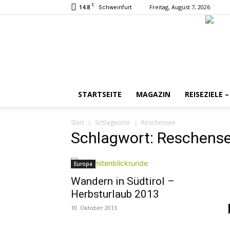
C
14.8
Freitag, August 7, 2026
Schweinfurt
STARTSEITE
MAGAZIN
REISEZIELE 
Start
Schlagworte
Reschensee
Schlagwort: Reschens
Europa
Wandern in Südtirol –
Herbsturlaub 2013
10. Oktober 2013