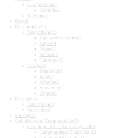
Camperküche
2
Getränke
2
Ratgeber
3
News
9
Reiseberichte
25
Deutschland
15
Baden-Württemberg
3
Bayern
9
Hessen
1
Sachsen
1
Thüringen
3
Europa
10
Frankreich
1
Italien
2
Kroatien
2
Slowenien
2
Ungarn
3
Reiseziele
5
Deutschland
3
Slowenien
2
Sonstiges
2
Stellplätze und Campingplätze
20
Campingplätze – Kurz vorgestellt
6
Campingplätze Deutschland
1
Campingplätze Italien
1