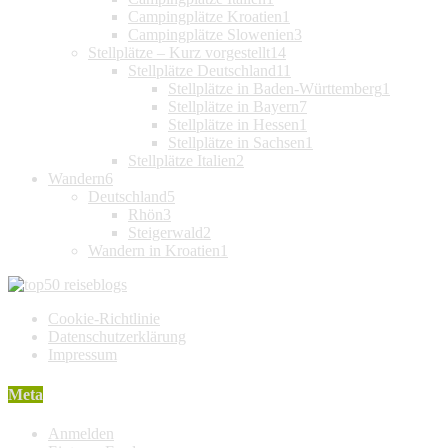
Campingplätze Kroatien
1
Campingplätze Slowenien
3
Stellplätze – Kurz vorgestellt
14
Stellplätze Deutschland
11
Stellplätze in Baden-Württemberg
1
Stellplätze in Bayern
7
Stellplätze in Hessen
1
Stellplätze in Sachsen
1
Stellplätze Italien
2
Wandern
6
Deutschland
5
Rhön
3
Steigerwald
2
Wandern in Kroatien
1
Cookie-Richtlinie
Datenschutzerklärung
Impressum
Meta
Anmelden