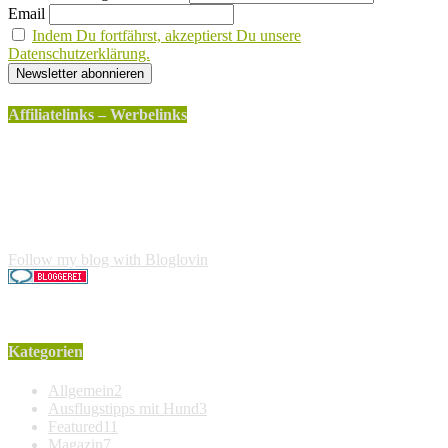
Email
Indem Du fortfährst, akzeptierst Du unsere
Datenschutzerklärung.
Affiliatelinks – Werbelinks
Die mit einem * gekennzeichneten Links sind sogenannte
Affiliatelinks. Wenn über einen dieser Links ein Produkt
gekauft wird, erhalte ich dafür von Amazon eine kleine
Provision. Für den Käufer entstehen keine weiteren Kosten.
Der Produktpreis erhöht sich dadurch nicht.
Follow my blog with Bloglovin
Kategorien
Allgemein
2
Ausflugstipps mit Hund
3
Featured
11
Magazin
7