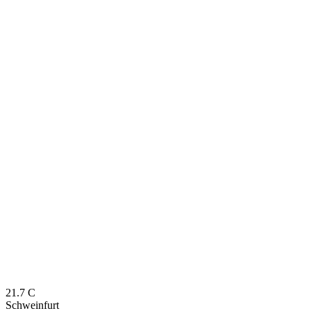
21.7
C
Schweinfurt