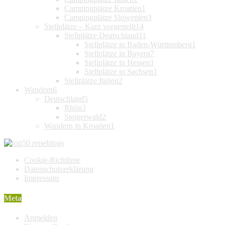
Campingplätze Kroatien
1
Campingplätze Slowenien
3
Stellplätze – Kurz vorgestellt
14
Stellplätze Deutschland
11
Stellplätze in Baden-Württemberg
1
Stellplätze in Bayern
7
Stellplätze in Hessen
1
Stellplätze in Sachsen
1
Stellplätze Italien
2
Wandern
6
Deutschland
5
Rhön
3
Steigerwald
2
Wandern in Kroatien
1
Cookie-Richtlinie
Datenschutzerklärung
Impressum
Meta
Anmelden