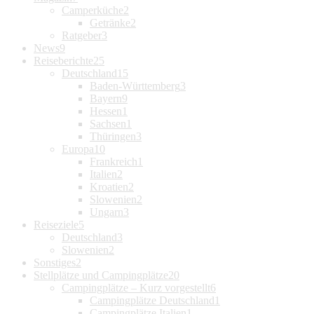
Camperküche
2
Getränke
2
Ratgeber
3
News
9
Reiseberichte
25
Deutschland
15
Baden-Württemberg
3
Bayern
9
Hessen
1
Sachsen
1
Thüringen
3
Europa
10
Frankreich
1
Italien
2
Kroatien
2
Slowenien
2
Ungarn
3
Reiseziele
5
Deutschland
3
Slowenien
2
Sonstiges
2
Stellplätze und Campingplätze
20
Campingplätze – Kurz vorgestellt
6
Campingplätze Deutschland
1
Campingplätze Italien
1