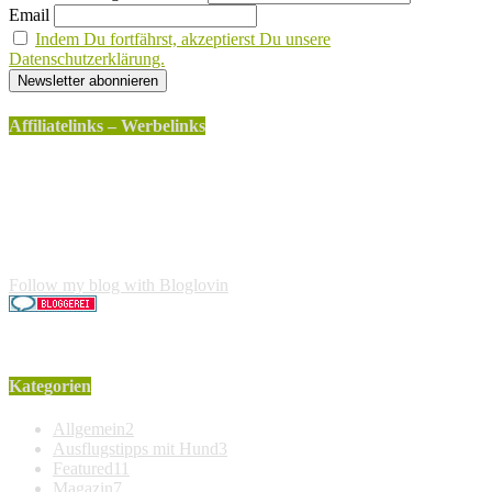
Email
Indem Du fortfährst, akzeptierst Du unsere
Datenschutzerklärung.
Affiliatelinks – Werbelinks
Die mit einem * gekennzeichneten Links sind sogenannte
Affiliatelinks. Wenn über einen dieser Links ein Produkt
gekauft wird, erhalte ich dafür von Amazon eine kleine
Provision. Für den Käufer entstehen keine weiteren Kosten.
Der Produktpreis erhöht sich dadurch nicht.
Follow my blog with Bloglovin
Kategorien
Allgemein
2
Ausflugstipps mit Hund
3
Featured
11
Magazin
7