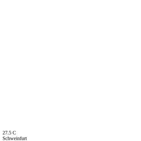
27.5
C
Schweinfurt