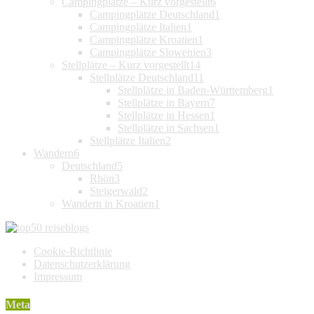
Campingplätze – Kurz vorgestellt
6
Campingplätze Deutschland
1
Campingplätze Italien
1
Campingplätze Kroatien
1
Campingplätze Slowenien
3
Stellplätze – Kurz vorgestellt
14
Stellplätze Deutschland
11
Stellplätze in Baden-Württemberg
1
Stellplätze in Bayern
7
Stellplätze in Hessen
1
Stellplätze in Sachsen
1
Stellplätze Italien
2
Wandern
6
Deutschland
5
Rhön
3
Steigerwald
2
Wandern in Kroatien
1
Cookie-Richtlinie
Datenschutzerklärung
Impressum
Meta