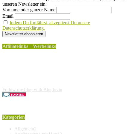
unseren Newsletter ein:
Vorname oder ganzer Name
Email
Indem Du fortfährst, akzeptierst Du unsere
Datenschutzerklärung.
Affiliatelinks – Werbelinks
Die mit einem * gekennzeichneten Links sind sogenannte
Affiliatelinks. Wenn über einen dieser Links ein Produkt
gekauft wird, erhalte ich dafür von Amazon eine kleine
Provision. Für den Käufer entstehen keine weiteren Kosten.
Der Produktpreis erhöht sich dadurch nicht.
Follow my blog with Bloglovin
Kategorien
Allgemein
2