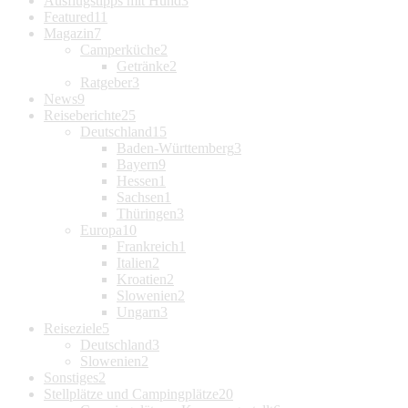
Ausflugstipps mit Hund
3
Featured
11
Magazin
7
Camperküche
2
Getränke
2
Ratgeber
3
News
9
Reiseberichte
25
Deutschland
15
Baden-Württemberg
3
Bayern
9
Hessen
1
Sachsen
1
Thüringen
3
Europa
10
Frankreich
1
Italien
2
Kroatien
2
Slowenien
2
Ungarn
3
Reiseziele
5
Deutschland
3
Slowenien
2
Sonstiges
2
Stellplätze und Campingplätze
20