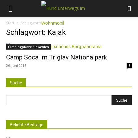
Start
Schlagworte
Kajak
Schlagwort: Kajak
Campingplätze Slowenien
Camp Soca im Triglav Nationalpark
26. Juni 2016
6
Suche
Beliebte Beiträge