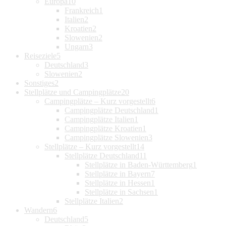
Europa
10
Frankreich
1
Italien
2
Kroatien
2
Slowenien
2
Ungarn
3
Reiseziele
5
Deutschland
3
Slowenien
2
Sonstiges
2
Stellplätze und Campingplätze
20
Campingplätze – Kurz vorgestellt
6
Campingplätze Deutschland
1
Campingplätze Italien
1
Campingplätze Kroatien
1
Campingplätze Slowenien
3
Stellplätze – Kurz vorgestellt
14
Stellplätze Deutschland
11
Stellplätze in Baden-Württemberg
1
Stellplätze in Bayern
7
Stellplätze in Hessen
1
Stellplätze in Sachsen
1
Stellplätze Italien
2
Wandern
6
Deutschland
5