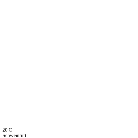
20
C
Schweinfurt