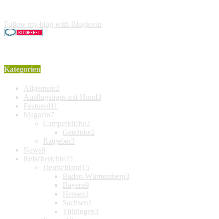
Käufer entstehen keine weiteren Kosten. Der Produktpreis erhö
Follow my blog with Bloglovin
Kategorien
Allgemein
2
Ausflugstipps mit Hund
3
Featured
11
Magazin
7
Camperküche
2
Getränke
2
Ratgeber
3
News
9
Reiseberichte
25
Deutschland
15
Baden-Württemberg
3
Bayern
9
Hessen
1
Sachsen
1
Thüringen
3