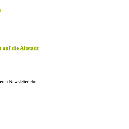
 auf die Altstadt
eren Newsletter ein:
atelinks. Wenn über einen dieser Links ein Produkt gekauft wird