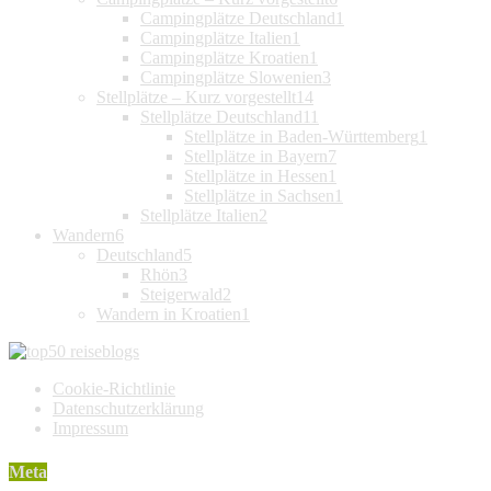
Campingplätze Deutschland
1
Campingplätze Italien
1
Campingplätze Kroatien
1
Campingplätze Slowenien
3
Stellplätze – Kurz vorgestellt
14
Stellplätze Deutschland
11
Stellplätze in Baden-Württemberg
1
Stellplätze in Bayern
7
Stellplätze in Hessen
1
Stellplätze in Sachsen
1
Stellplätze Italien
2
Wandern
6
Deutschland
5
Rhön
3
Steigerwald
2
Wandern in Kroatien
1
Cookie-Richtlinie
Datenschutzerklärung
Impressum
Meta