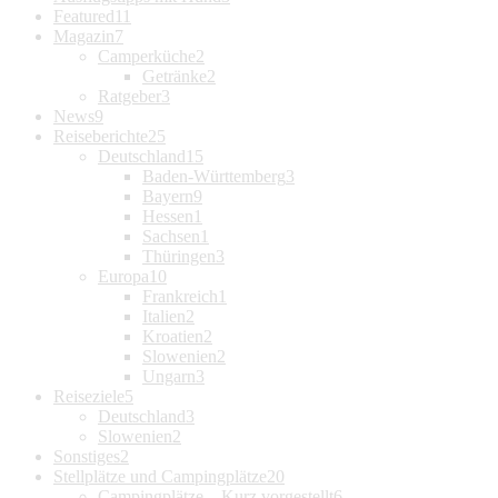
Featured
11
Magazin
7
Camperküche
2
Getränke
2
Ratgeber
3
News
9
Reiseberichte
25
Deutschland
15
Baden-Württemberg
3
Bayern
9
Hessen
1
Sachsen
1
Thüringen
3
Europa
10
Frankreich
1
Italien
2
Kroatien
2
Slowenien
2
Ungarn
3
Reiseziele
5
Deutschland
3
Slowenien
2
Sonstiges
2
Stellplätze und Campingplätze
20
Campingplätze – Kurz vorgestellt
6