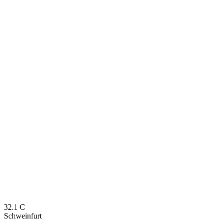
32.1
C
Schweinfurt