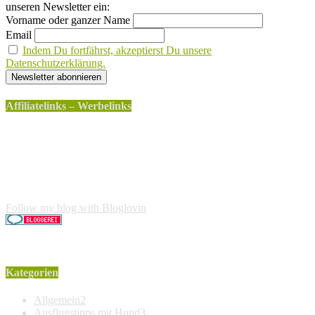
unseren Newsletter ein:
Vorname oder ganzer Name
Email
Indem Du fortfährst, akzeptierst Du unsere
Datenschutzerklärung.
Affiliatelinks – Werbelinks
Die mit einem * gekennzeichneten Links sind sogenannte
Affiliatelinks. Wenn über einen dieser Links ein Produkt
gekauft wird, erhalte ich dafür von Amazon eine kleine
Provision. Für den Käufer entstehen keine weiteren Kosten.
Der Produktpreis erhöht sich dadurch nicht.
Follow my blog with Bloglovin
Kategorien
Allgemein
2
Ausflugstipps mit Hund
3