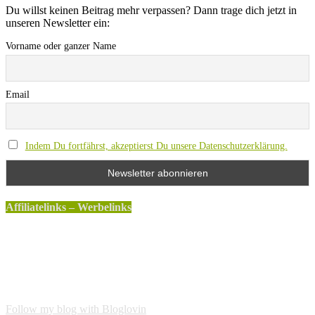
Du willst keinen Beitrag mehr verpassen? Dann trage dich jetzt in
unseren Newsletter ein:
Vorname oder ganzer Name
Email
Indem Du fortfährst, akzeptierst Du unsere Datenschutzerklärung.
Affiliatelinks – Werbelinks
Die mit einem * gekennzeichneten Links sind sogenannte
Affiliatelinks. Wenn über einen dieser Links ein Produkt
gekauft wird, erhalte ich dafür von Amazon eine kleine
Provision. Für den Käufer entstehen keine weiteren Kosten.
Der Produktpreis erhöht sich dadurch nicht.
Follow my blog with Bloglovin