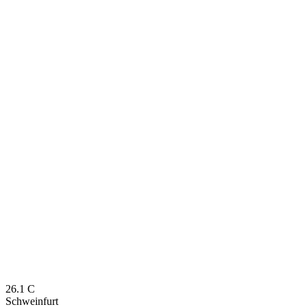
26.1
C
Schweinfurt