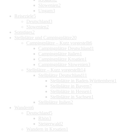
Slowenien
2
Ungarn
3
Reiseziele
5
Deutschland
3
Slowenien
2
Sonstiges
2
Stellplätze und Campingplätze
20
Campingplätze – Kurz vorgestellt
6
Campingplätze Deutschland
1
Campingplätze Italien
1
Campingplätze Kroatien
1
Campingplätze Slowenien
3
Stellplätze – Kurz vorgestellt
14
Stellplätze Deutschland
11
Stellplätze in Baden-Württemberg
1
Stellplätze in Bayern
7
Stellplätze in Hessen
1
Stellplätze in Sachsen
1
Stellplätze Italien
2
Wandern
6
Deutschland
5
Rhön
3
Steigerwald
2
Wandern in Kroatien
1