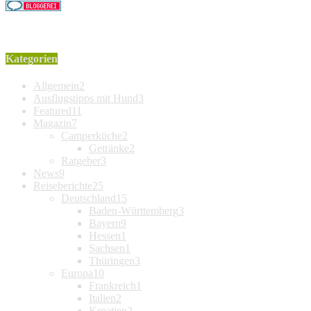
Kategorien
Allgemein
2
Ausflugstipps mit Hund
3
Featured
11
Magazin
7
Camperküche
2
Getränke
2
Ratgeber
3
News
9
Reiseberichte
25
Deutschland
15
Baden-Württemberg
3
Bayern
9
Hessen
1
Sachsen
1
Thüringen
3
Europa
10
Frankreich
1
Italien
2
Kroatien
2