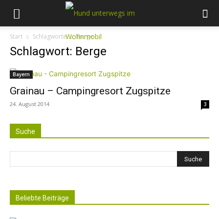
Start
Schlagworte
Berge
Schlagwort: Berge
Bayern
Grainau – Campingresort Zugspitze
24. August 2014
3
Suche
Beliebte Beiträge