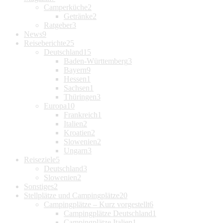
Camperküche
2
Getränke
2
Ratgeber
3
News
9
Reiseberichte
25
Deutschland
15
Baden-Württemberg
3
Bayern
9
Hessen
1
Sachsen
1
Thüringen
3
Europa
10
Frankreich
1
Italien
2
Kroatien
2
Slowenien
2
Ungarn
3
Reiseziele
5
Deutschland
3
Slowenien
2
Sonstiges
2
Stellplätze und Campingplätze
20
Campingplätze – Kurz vorgestellt
6
Campingplätze Deutschland
1
Campingplätze Italien
1