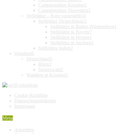
Campingplätze Kroatien
1
Campingplätze Slowenien
3
Stellplätze – Kurz vorgestellt
14
Stellplätze Deutschland
11
Stellplätze in Baden-Württemberg
1
Stellplätze in Bayern
7
Stellplätze in Hessen
1
Stellplätze in Sachsen
1
Stellplätze Italien
2
Wandern
6
Deutschland
5
Rhön
3
Steigerwald
2
Wandern in Kroatien
1
Cookie-Richtlinie
Datenschutzerklärung
Impressum
Meta
Anmelden