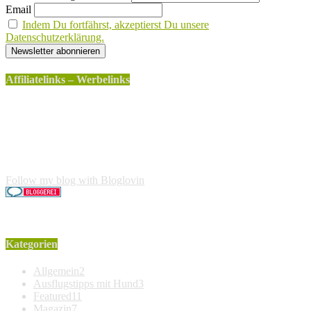
Email
Indem Du fortfährst, akzeptierst Du unsere
Datenschutzerklärung.
Affiliatelinks – Werbelinks
Die mit einem * gekennzeichneten Links sind sogenannte
Affiliatelinks. Wenn über einen dieser Links ein Produkt
gekauft wird, erhalte ich dafür von Amazon eine kleine
Provision. Für den Käufer entstehen keine weiteren Kosten.
Der Produktpreis erhöht sich dadurch nicht.
Follow my blog with Bloglovin
Kategorien
Allgemein
2
Ausflugstipps mit Hund
3
Featured
11
Magazin
7