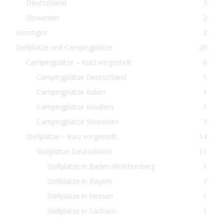
Deutschland
3
Slowenien
2
Sonstiges
2
Stellplätze und Campingplätze
20
Campingplätze – Kurz vorgestellt
6
Campingplätze Deutschland
1
Campingplätze Italien
1
Campingplätze Kroatien
1
Campingplätze Slowenien
3
Stellplätze – Kurz vorgestellt
14
Stellplätze Deutschland
11
Stellplätze in Baden-Württemberg
1
Stellplätze in Bayern
7
Stellplätze in Hessen
1
Stellplätze in Sachsen
1