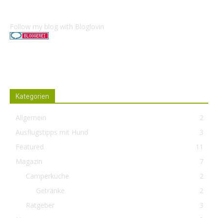
Follow my blog with Bloglovin
Kategorien
Allgemein
2
Ausflugstipps mit Hund
3
Featured
11
Magazin
7
Camperküche
2
Getränke
2
Ratgeber
3