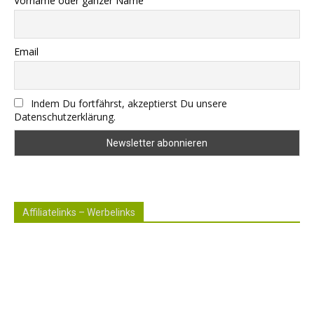
Vorname oder ganzer Name
Email
Indem Du fortfährst, akzeptierst Du unsere
Datenschutzerklärung.
Affiliatelinks – Werbelinks
Die mit einem * gekennzeichneten Links sind sogenannte
Affiliatelinks. Wenn über einen dieser Links ein Produkt
gekauft wird, erhalte ich dafür von Amazon eine kleine
Provision. Für den Käufer entstehen keine weiteren
Kosten. Der Produktpreis erhöht sich dadurch nicht.