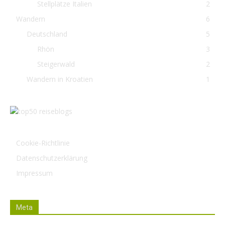
Stellplätze Italien
2
Wandern
6
Deutschland
5
Rhön
3
Steigerwald
2
Wandern in Kroatien
1
Cookie-Richtlinie
Datenschutzerklärung
Impressum
Meta