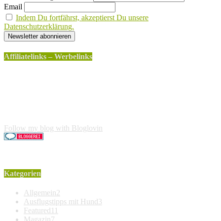
Email
Indem Du fortfährst, akzeptierst Du unsere
Datenschutzerklärung.
Affiliatelinks – Werbelinks
Die mit einem * gekennzeichneten Links sind sogenannte
Affiliatelinks. Wenn über einen dieser Links ein Produkt
gekauft wird, erhalte ich dafür von Amazon eine kleine
Provision. Für den Käufer entstehen keine weiteren Kosten.
Der Produktpreis erhöht sich dadurch nicht.
Follow my blog with Bloglovin
Kategorien
Allgemein
2
Ausflugstipps mit Hund
3
Featured
11
Magazin
7