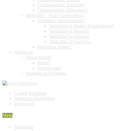
Campingplätze Kroatien
1
Campingplätze Slowenien
3
Stellplätze – Kurz vorgestellt
14
Stellplätze Deutschland
11
Stellplätze in Baden-Württemberg
1
Stellplätze in Bayern
7
Stellplätze in Hessen
1
Stellplätze in Sachsen
1
Stellplätze Italien
2
Wandern
6
Deutschland
5
Rhön
3
Steigerwald
2
Wandern in Kroatien
1
Cookie-Richtlinie
Datenschutzerklärung
Impressum
Meta
Anmelden