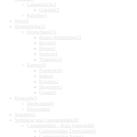
Camperküche
2
Getränke
2
Ratgeber
3
News
9
Reiseberichte
25
Deutschland
15
Baden-Württemberg
3
Bayern
9
Hessen
1
Sachsen
1
Thüringen
3
Europa
10
Frankreich
1
Italien
2
Kroatien
2
Slowenien
2
Ungarn
3
Reiseziele
5
Deutschland
3
Slowenien
2
Sonstiges
2
Stellplätze und Campingplätze
20
Campingplätze – Kurz vorgestellt
6
Campingplätze Deutschland
1
Campingplätze Italien
1