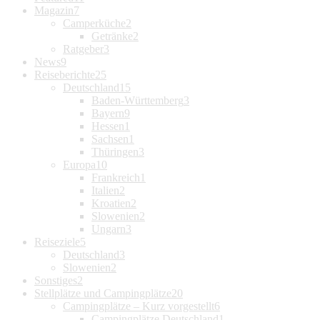
Magazin
7
Camperküche
2
Getränke
2
Ratgeber
3
News
9
Reiseberichte
25
Deutschland
15
Baden-Württemberg
3
Bayern
9
Hessen
1
Sachsen
1
Thüringen
3
Europa
10
Frankreich
1
Italien
2
Kroatien
2
Slowenien
2
Ungarn
3
Reiseziele
5
Deutschland
3
Slowenien
2
Sonstiges
2
Stellplätze und Campingplätze
20
Campingplätze – Kurz vorgestellt
6
Campingplätze Deutschland
1