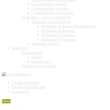
Campingplätze Italien
1
Campingplätze Kroatien
1
Campingplätze Slowenien
3
Stellplätze – Kurz vorgestellt
14
Stellplätze Deutschland
11
Stellplätze in Baden-Württemberg
1
Stellplätze in Bayern
7
Stellplätze in Hessen
1
Stellplätze in Sachsen
1
Stellplätze Italien
2
Wandern
6
Deutschland
5
Rhön
3
Steigerwald
2
Wandern in Kroatien
1
Cookie-Richtlinie
Datenschutzerklärung
Impressum
Meta