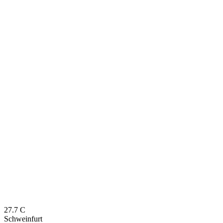
27.7
C
Schweinfurt