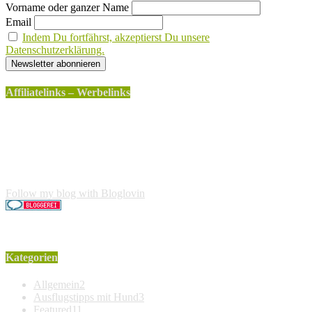
Vorname oder ganzer Name
Email
Indem Du fortfährst, akzeptierst Du unsere
Datenschutzerklärung.
Affiliatelinks – Werbelinks
Die mit einem * gekennzeichneten Links sind sogenannte
Affiliatelinks. Wenn über einen dieser Links ein Produkt
gekauft wird, erhalte ich dafür von Amazon eine kleine
Provision. Für den Käufer entstehen keine weiteren Kosten.
Der Produktpreis erhöht sich dadurch nicht.
Follow my blog with Bloglovin
Kategorien
Allgemein
2
Ausflugstipps mit Hund
3
Featured
11