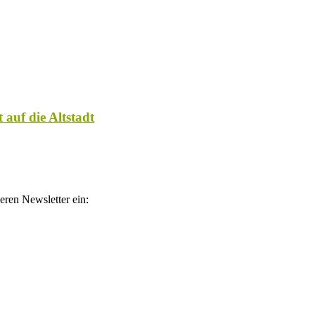
 auf die Altstadt
eren Newsletter ein:
atelinks. Wenn über einen dieser Links ein Produkt gekauft wird