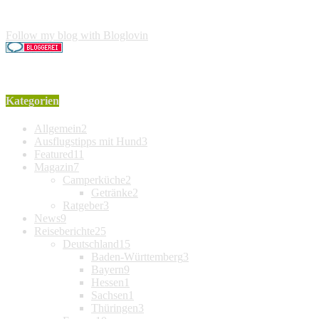
Käufer entstehen keine weiteren Kosten. Der Produktpreis erhö
Follow my blog with Bloglovin
Kategorien
Allgemein
2
Ausflugstipps mit Hund
3
Featured
11
Magazin
7
Camperküche
2
Getränke
2
Ratgeber
3
News
9
Reiseberichte
25
Deutschland
15
Baden-Württemberg
3
Bayern
9
Hessen
1
Sachsen
1
Thüringen
3