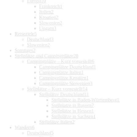
Europa
10
Frankreich
1
Italien
2
Kroatien
2
Slowenien
2
Ungarn
3
Reiseziele
5
Deutschland
3
Slowenien
2
Sonstiges
2
Stellplätze und Campingplätze
20
Campingplätze – Kurz vorgestellt
6
Campingplätze Deutschland
1
Campingplätze Italien
1
Campingplätze Kroatien
1
Campingplätze Slowenien
3
Stellplätze – Kurz vorgestellt
14
Stellplätze Deutschland
11
Stellplätze in Baden-Württemberg
1
Stellplätze in Bayern
7
Stellplätze in Hessen
1
Stellplätze in Sachsen
1
Stellplätze Italien
2
Wandern
6
Deutschland
5