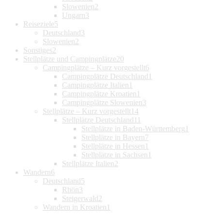
Slowenien
2
Ungarn
3
Reiseziele
5
Deutschland
3
Slowenien
2
Sonstiges
2
Stellplätze und Campingplätze
20
Campingplätze – Kurz vorgestellt
6
Campingplätze Deutschland
1
Campingplätze Italien
1
Campingplätze Kroatien
1
Campingplätze Slowenien
3
Stellplätze – Kurz vorgestellt
14
Stellplätze Deutschland
11
Stellplätze in Baden-Württemberg
1
Stellplätze in Bayern
7
Stellplätze in Hessen
1
Stellplätze in Sachsen
1
Stellplätze Italien
2
Wandern
6
Deutschland
5
Rhön
3
Steigerwald
2
Wandern in Kroatien
1