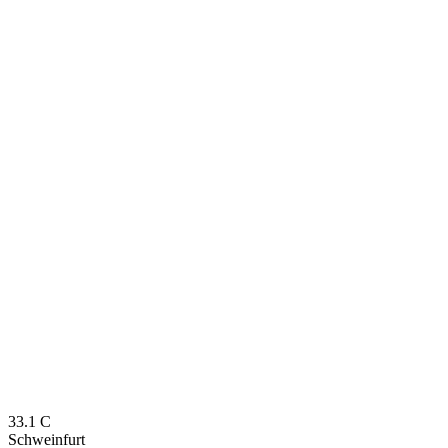
33.1
C
Schweinfurt