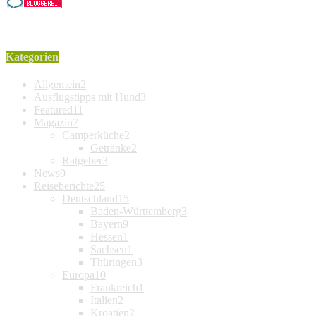
Kategorien
Allgemein
2
Ausflugstipps mit Hund
3
Featured
11
Magazin
7
Camperküche
2
Getränke
2
Ratgeber
3
News
9
Reiseberichte
25
Deutschland
15
Baden-Württemberg
3
Bayern
9
Hessen
1
Sachsen
1
Thüringen
3
Europa
10
Frankreich
1
Italien
2
Kroatien
2