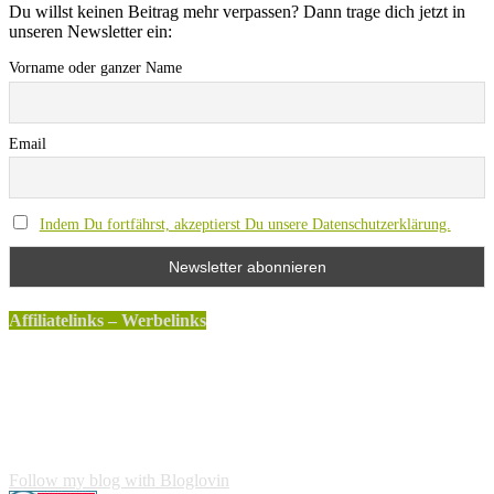
Du willst keinen Beitrag mehr verpassen? Dann trage dich jetzt in
unseren Newsletter ein:
Vorname oder ganzer Name
Email
Indem Du fortfährst, akzeptierst Du unsere Datenschutzerklärung.
Affiliatelinks – Werbelinks
Die mit einem * gekennzeichneten Links sind sogenannte
Affiliatelinks. Wenn über einen dieser Links ein Produkt
gekauft wird, erhalte ich dafür von Amazon eine kleine
Provision. Für den Käufer entstehen keine weiteren Kosten.
Der Produktpreis erhöht sich dadurch nicht.
Follow my blog with Bloglovin