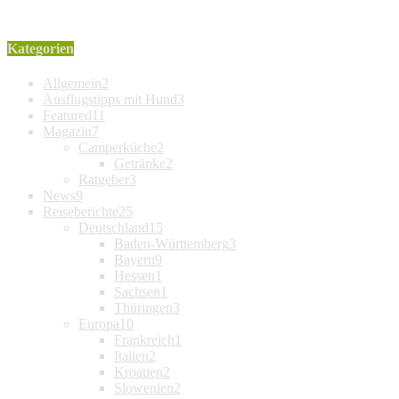
Kategorien
Allgemein
2
Ausflugstipps mit Hund
3
Featured
11
Magazin
7
Camperküche
2
Getränke
2
Ratgeber
3
News
9
Reiseberichte
25
Deutschland
15
Baden-Württemberg
3
Bayern
9
Hessen
1
Sachsen
1
Thüringen
3
Europa
10
Frankreich
1
Italien
2
Kroatien
2
Slowenien
2