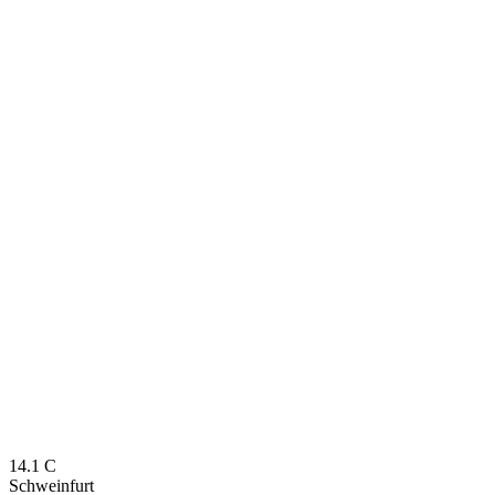
14.1
C
Schweinfurt