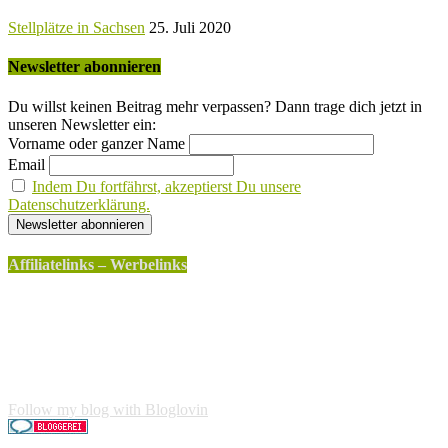
Stellplätze in Sachsen
25. Juli 2020
Newsletter abonnieren
Du willst keinen Beitrag mehr verpassen? Dann trage dich jetzt in
unseren Newsletter ein:
Vorname oder ganzer Name
Email
Indem Du fortfährst, akzeptierst Du unsere
Datenschutzerklärung.
Affiliatelinks – Werbelinks
Die mit einem * gekennzeichneten Links sind sogenannte
Affiliatelinks. Wenn über einen dieser Links ein Produkt
gekauft wird, erhalte ich dafür von Amazon eine kleine
Provision. Für den Käufer entstehen keine weiteren Kosten.
Der Produktpreis erhöht sich dadurch nicht.
Follow my blog with Bloglovin