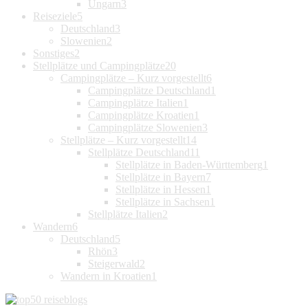
Ungarn
3
Reiseziele
5
Deutschland
3
Slowenien
2
Sonstiges
2
Stellplätze und Campingplätze
20
Campingplätze – Kurz vorgestellt
6
Campingplätze Deutschland
1
Campingplätze Italien
1
Campingplätze Kroatien
1
Campingplätze Slowenien
3
Stellplätze – Kurz vorgestellt
14
Stellplätze Deutschland
11
Stellplätze in Baden-Württemberg
1
Stellplätze in Bayern
7
Stellplätze in Hessen
1
Stellplätze in Sachsen
1
Stellplätze Italien
2
Wandern
6
Deutschland
5
Rhön
3
Steigerwald
2
Wandern in Kroatien
1