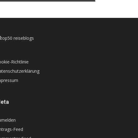
okie-Richtlinie
atenschutzerklärung
mpressum
eta
nmelden
ntrags-Feed