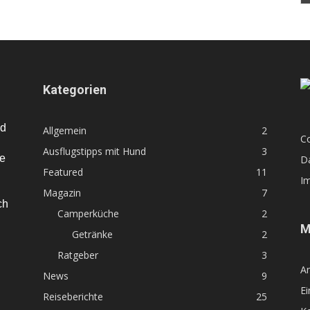
Kategorien
nd
Allgemein
2
Co
Ausflugstipps mit Hund
3
te
D
Featured
11
I
Magazin
7
ch
Camperküche
2
M
Getränke
2
Ratgeber
3
A
News
9
Ei
Reiseberichte
25