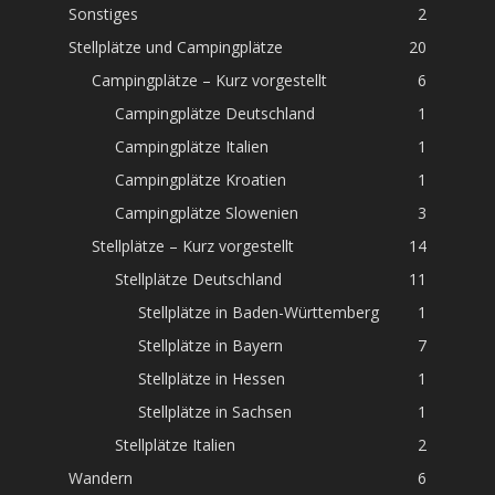
Sonstiges
2
Stellplätze und Campingplätze
20
Campingplätze – Kurz vorgestellt
6
Campingplätze Deutschland
1
Campingplätze Italien
1
Campingplätze Kroatien
1
Campingplätze Slowenien
3
Stellplätze – Kurz vorgestellt
14
Stellplätze Deutschland
11
Stellplätze in Baden-Württemberg
1
Stellplätze in Bayern
7
Stellplätze in Hessen
1
Stellplätze in Sachsen
1
Stellplätze Italien
2
Wandern
6