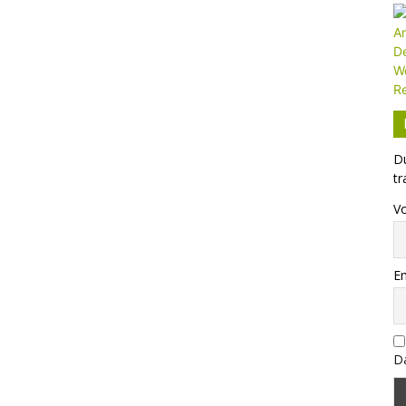
Du
tr
V
Em
Da