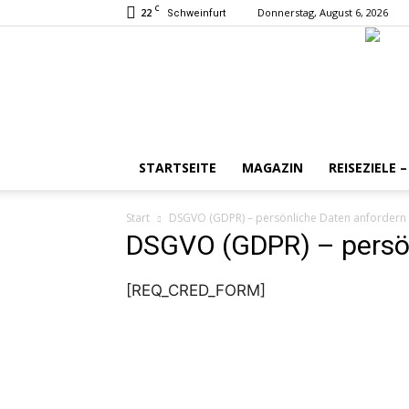
C
22
Donnerstag, August 6, 2026
Schweinfurt
STARTSEITE
MAGAZIN
REISEZIELE 
Start
DSGVO (GDPR) – persönliche Daten anfordern
DSGVO (GDPR) – persön
[REQ_CRED_FORM]