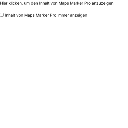
Hier klicken, um den Inhalt von Maps Marker Pro anzuzeigen.
Inhalt
von
Inhalt von Maps Marker Pro immer anzeigen
Maps
Marker
Pro
anzeigen